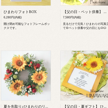
ひまわりフォトBOX
【父の日・ペット供養】 プリザーブドフラワー ひまわり フォトフレーム 写真立て 向日葵 イエロー 結婚祝い ビタミンカラー お供え 仏花 犬 猫 メモリアル ギフト
6,280円(内税)
7,580円(内税)
開け閉め可能なフォトフレームボッ
見るだけで元気！ひまわりの写真
クスです。
て🌻ペット供養や父の日にも🐶🐱
夏を先取り♪ひまわりのリース
【父の日・夏ギフト】 ひまわり フォトフレーム 写真立て プリザーブドフラワー 木製 L判 誕生日 プレゼント 敬老の日 お中元 暑中見舞い お供え ペット 遺影 メモリアル 花 ギフト