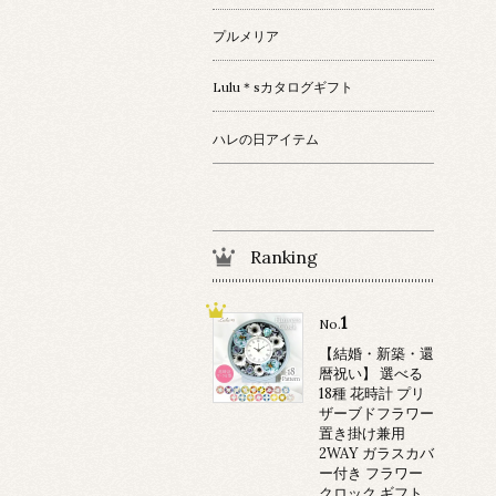
プルメリア
Lulu＊sカタログギフト
ハレの日アイテム
Ranking
1
No.
【結婚・新築・還
暦祝い】 選べる
18種 花時計 プリ
ザーブドフラワー
置き掛け兼用
2WAY ガラスカバ
ー付き フラワー
クロック ギフト