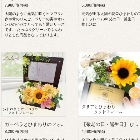
7,980円(内税)
5,380円(内税)
太陽のように元気に咲くヒマワリ♪
元気が出る太陽の花🌻ひまわりの
赤や青のりんご、ベリーの実やオレ
ォトフレーム📸 父の日・誕生日・
ンジの小花でとっても可愛いリース
推し活に
です。 たっぷりグリーンでふんわ
りとした商品となっております。
ガーベラとひまわりのフォトフレーム アーティフィシャルフラワー 造花
【敬老の日・誕生日】 ひまわり ダリア フォトフレーム 写真立て L判 2Way アーティフィシャルフラワー プリザーブドフラワー 夏 ギフト プレゼント 退職祝い 還暦 ペット お供え 孫 ルルズ
8,280円(内税)
4,480円(内税)
ひまわりとガーベラの夏にぴったり
🌻思い出を明るく彩る🌻 ひまわり