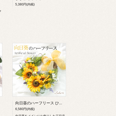
5,380円(内税)
フ
向日葵のハーフリース ひまわり 夏 アーティフィシャルフラワー ナチュラルリース ヒマワリ 向日葵 時計
6,580円(内税)
向日葵をメインにお作りした三日月