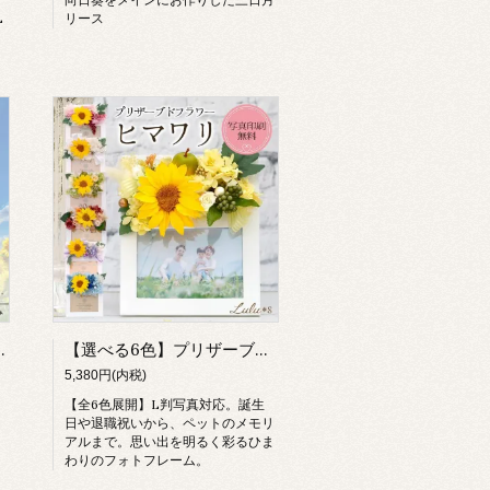
L
リース
ゼント 雑貨 夏インテリア 動物モチーフ フラワーギフト 癒し
【選べる6色】プリザーブドフラワー ひまわり フォトフレーム 写真立て フルリール L判 木製 退職祝い 父の日 誕生日 結婚祝い 新築祝い 出産祝い お供え ペット メモリアル ギフト
5,380円(内税)
【全6色展開】L判写真対応。誕生
日や退職祝いから、ペットのメモリ
アルまで。思い出を明るく彩るひま
わりのフォトフレーム。