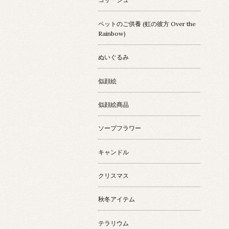
ペットのご供養 (虹の彼方 Over the
Rainbow)
ぬいぐるみ
似顔絵
似顔絵商品
ソープフラワー
キャンドル
クリスマス
秋冬アイテム
テラリウム