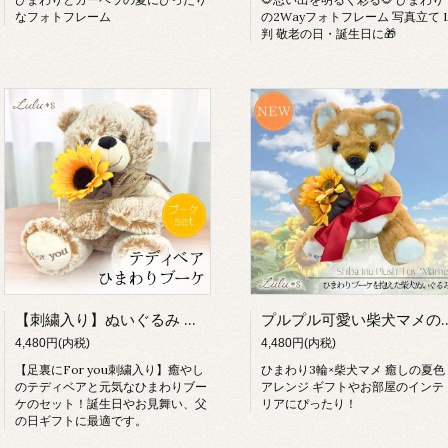
なフォトフレーム
の2Wayフォトフレーム 写真立て 
判 敬老の日・誕生日に🎁
【刺繍入り】ぬいぐるみ くま ひまわり ブーケ 造花 テディベア マックス 花束 アーティフィシャルフラワー メッセージ For you 父の日 誕生日 プレゼント 女性 子供 お見舞い 退職 ギフト
プルプル可愛い柴犬マメのぬいぐるみ付き ひまわりフラワーアレンジ ギフト 誕生日 プレ
4,480円(内税)
4,480円(内税)
【足裏にFor you刺繍入り】癒やし
ひまわり3輪×柴犬マメ 癒しの夏色
のテディベアと元気なひまわりブー
アレンジ ギフトやお部屋のインテ
ケのセット！誕生日やお見舞い、父
リアにぴったり！
の日ギフトに最適です。