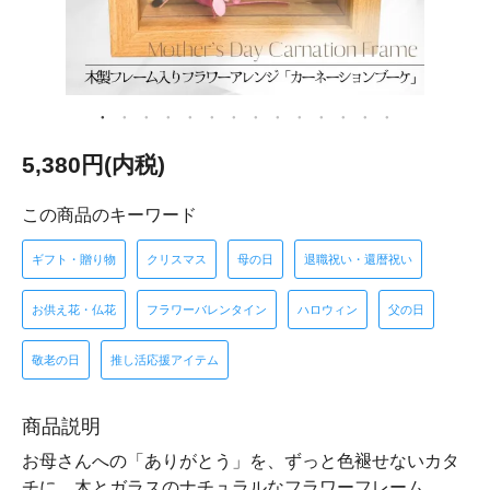
5,380円(内税)
この商品のキーワード
ギフト・贈り物
クリスマス
母の日
退職祝い・還暦祝い
お供え花・仏花
フラワーバレンタイン
ハロウィン
父の日
敬老の日
推し活応援アイテム
商品説明
お母さんへの「ありがとう」を、ずっと色褪せないカタ
チに。木とガラスのナチュラルなフラワーフレーム