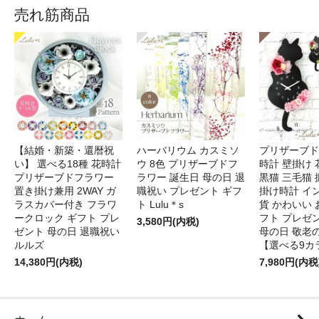
売れ筋商品
【結婚・新築・還暦祝
ハーバリウム カスミソ
プリザーブド
い】 選べる18種 花時計
ウ 8色 プリザーブドフ
時計 壁掛け 
プリザーブドフラワー
ラワー 誕生日 母の日 退
黒猫 三毛猫
置き掛け兼用 2WAY ガ
職祝い プレゼント ギフ
掛け時計 イ
ラスカバー付き フラワ
ト Lulu＊s
貨 かわいい 
ークロック ギフト プレ
フト プレゼ
3,580円(内税)
ゼント 母の日 退職祝い
母の日 敬老
ルルズ
【選べる9カ
14,380円(内税)
7,980円(内税