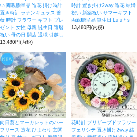
い 両親贈呈品 造花 掛け時計
時計 置き掛け2way 造花 結婚
置き時計 ラナンキュラス 薔
祝い 新築祝い サマーギフト
薇 時計 フラワー ギフト プレ
両親贈呈品 誕生日 Lulu＊s
ゼント 女性 母親 誕生日 還暦
13,480円(内税)
祝い 母の日 開店 退職 引越し
13,480円(内税)
向日葵とマーガレットのハー
花時計 プリザーブドフラワー
フリース 造花 ひまわり 玄関
フェリシテ 置き掛け2way 結