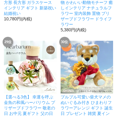
方形 長方形 ガラスケース
物 かわいい動物モチーフ 癒
インテリア ギフト 新築祝い
しインテリア ナチュラルフ
結婚祝い
ラワー 室内装飾 置物 プリ
10,780円(内税)
ザーブドフラワー ドライフ
ラワー
5,380円(内税)
29位
30位
【選べる3色】 幸運を呼ぶ
プルプル可愛い柴犬マメの
金魚の和風ハーバリウム プ
ぬいぐるみ付き ひまわりフ
リザーブドフラワー 敬老の
ラワーアレンジ ギフト 誕生
日 お中元 夏ギフト 父の日
日 プレゼント 雑貨 夏イン