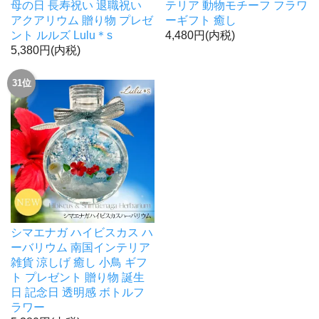
母の日 長寿祝い 退職祝い
テリア 動物モチーフ フラワ
アクアリウム 贈り物 プレゼ
ーギフト 癒し
ント ルルズ Lulu＊s
4,480円(内税)
5,380円(内税)
31位
シマエナガ ハイビスカス ハ
ーバリウム 南国インテリア
雑貨 涼しげ 癒し 小鳥 ギフ
ト プレゼント 贈り物 誕生
日 記念日 透明感 ボトルフ
ラワー