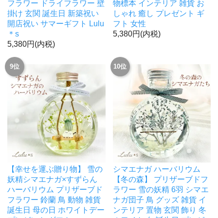
フラワー ドライフラワー 壁
物標本 インテリア 雑貨 お
掛け 玄関 誕生日 新築祝い
しゃれ 癒し プレゼント ギ
開店祝い サマーギフト Lulu
フト 女性
＊s
5,380円(内税)
5,380円(内税)
9位
10位
【幸せを運ぶ贈り物】 雪の
シマエナガ ハーバリウム
妖精シマエナガ×すずらん
【冬の森】 プリザーブドフ
ハーバリウム プリザーブド
ラワー 雪の妖精 6羽 シマエ
フラワー 鈴蘭 鳥 動物 雑貨
ナガ団子 鳥 グッズ 雑貨 イ
誕生日 母の日 ホワイトデー
ンテリア 置物 玄関 飾り 冬