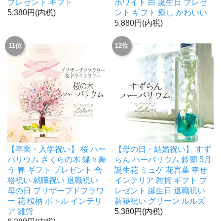
プレゼント ギフト
ホワイト 白 誕生日 プレゼ
5,380円(内税)
ント ギフト 癒し かわいい
5,880円(内税)
11位
12位
【卒業・入学祝い】 桜 ハー
【母の日・結婚祝い】 すず
バリウム さくらの木 蝶々舞
らん ハーバリウム 鈴蘭 5月
う 春 ギフト プレゼント 合
誕生花 ミュゲ 花言葉 幸せ
格祝い 就職祝い 退職祝い
インテリア 雑貨 ギフト プ
母の日 プリザーブドフラワ
レゼント 誕生日 退職祝い
ー 花 桜柄 ボトル インテリ
新築祝い グリーン ルルズ
ア 雑貨
5,380円(内税)