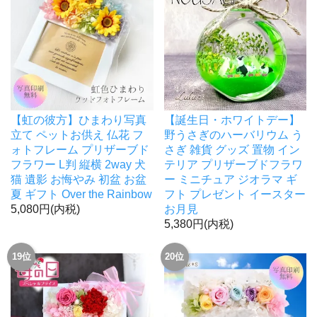
【虹の彼方】ひまわり写真
【誕生日・ホワイトデー】
立て ペットお供え 仏花 フ
野うさぎのハーバリウム う
ォトフレーム プリザーブド
さぎ 雑貨 グッズ 置物 イン
フラワー L判 縦横 2way 犬
テリア プリザーブドフラワ
猫 遺影 お悔やみ 初盆 お盆
ー ミニチュア ジオラマ ギ
夏 ギフト Over the Rainbow
フト プレゼント イースター
5,080円(内税)
お月見
5,380円(内税)
19位
20位