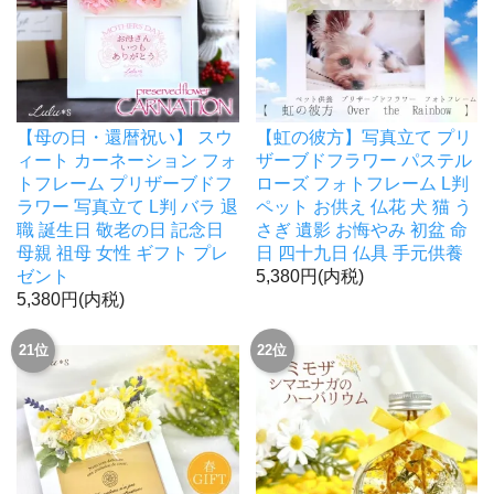
【母の日・還暦祝い】 スウ
【虹の彼方】写真立て プリ
ィート カーネーション フォ
ザーブドフラワー パステル
トフレーム プリザーブドフ
ローズ フォトフレーム L判
ラワー 写真立て L判 バラ 退
ペット お供え 仏花 犬 猫 う
職 誕生日 敬老の日 記念日
さぎ 遺影 お悔やみ 初盆 命
母親 祖母 女性 ギフト プレ
日 四十九日 仏具 手元供養
ゼント
5,380円(内税)
5,380円(内税)
21位
22位