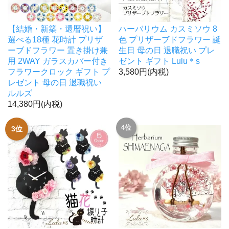
【結婚・新築・還暦祝い】
ハーバリウム カスミソウ 8
選べる18種 花時計 プリザ
色 プリザーブドフラワー 誕
ーブドフラワー 置き掛け兼
生日 母の日 退職祝い プレ
用 2WAY ガラスカバー付き
ゼント ギフト Lulu＊s
フラワークロック ギフト プ
3,580円(内税)
レゼント 母の日 退職祝い
ルルズ
14,380円(内税)
4位
3位