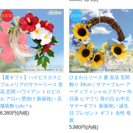
【夏ギフト】ハイビスカスと
ひまわりリース 夏 造花 玄関
プルメリアのサマーリース 造
飾り 34cm｜サマーブルー ア
花 玄関 ハワイアン トロピカ
ーティフィシャルフラワー 向
ル アロハ 壁掛け 新築祝い 店
日葵 ヒマワリ 母の日 お中元
舗装飾 Lulu＊s
サマーギフト 新築祝い 誕生
6,380円(内税)
日 プレゼント ギフト 女性 母
親
5,980円(内税)