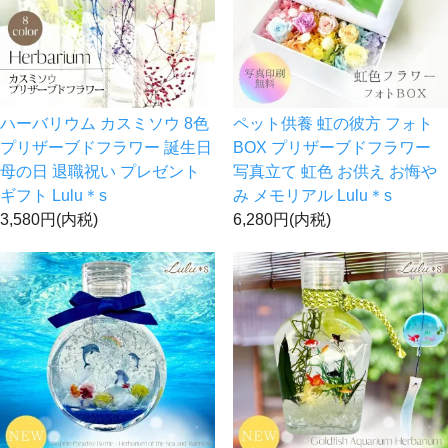
ハーバリウム カスミソウ 8色
ペット供養 虹の彼方 フォト
プリザーブドフラワー 誕生日
BOX プリザーブドフラワー
母の日 退職祝い プレゼント
写真立て 虹色 お供え お悔や
ギフト Lulu＊s
み メモリアル Lulu＊s
3,580円(内税)
6,280円(内税)