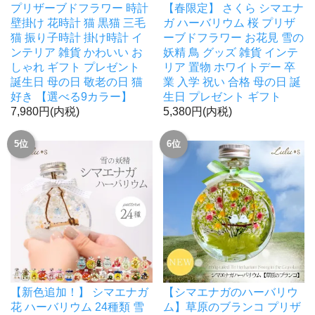
プリザーブドフラワー 時計
【春限定】 さくら シマエナ
壁掛け 花時計 猫 黒猫 三毛
ガ ハーバリウム 桜 プリザ
猫 振り子時計 掛け時計 イ
ーブドフラワー お花見 雪の
ンテリア 雑貨 かわいい お
妖精 鳥 グッズ 雑貨 インテ
しゃれ ギフト プレゼント
リア 置物 ホワイトデー 卒
誕生日 母の日 敬老の日 猫
業 入学 祝い 合格 母の日 誕
好き 【選べる9カラー】
生日 プレゼント ギフト
7,980円(内税)
5,380円(内税)
5位
6位
【新色追加！】 シマエナガ
【シマエナガのハーバリウ
花 ハーバリウム 24種類 雪
ム】草原のブランコ プリザ