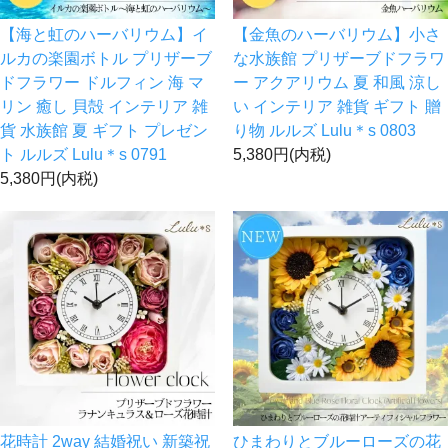
【海と虹のハーバリウム】イ
【金魚のハーバリウム】小さ
ルカの楽園ボトル プリザーブ
な水族館 プリザーブドフラワ
ドフラワー ドルフィン 海 マ
ー アクアリウム 夏 和風 涼し
リン 癒し 貝殻 インテリア 雑
い インテリア 雑貨 ギフト 贈
貨 水族館 夏 ギフト プレゼン
り物 ルルズ Lulu＊s 0803
ト ルルズ Lulu＊s 0791
5,380円(内税)
5,380円(内税)
花時計 2way 結婚祝い 新築祝
ひまわりとブルーローズの花