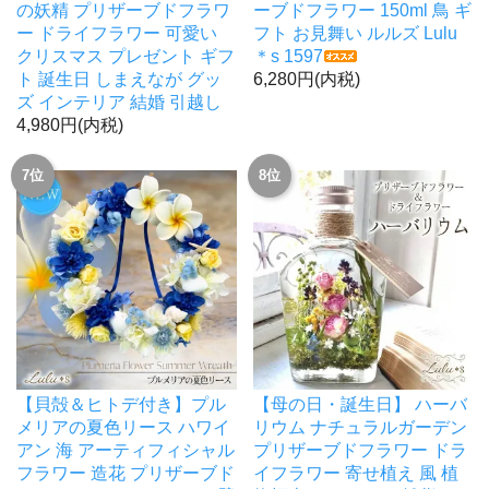
の妖精 プリザーブドフラワ
ーブドフラワー 150ml 鳥 ギ
ー ドライフラワー 可愛い
フト お見舞い ルルズ Lulu
クリスマス プレゼント ギフ
＊s 1597
ト 誕生日 しまえなが グッ
6,280円(内税)
ズ インテリア 結婚 引越し
4,980円(内税)
7位
8位
【貝殻＆ヒトデ付き】プル
【母の日・誕生日】 ハーバ
メリアの夏色リース ハワイ
リウム ナチュラルガーデン
アン 海 アーティフィシャル
プリザーブドフラワー ドラ
フラワー 造花 プリザーブド
イフラワー 寄せ植え 風 植