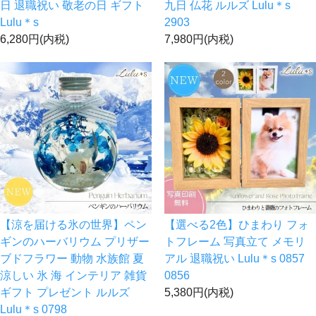
日 退職祝い 敬老の日 ギフト
九日 仏花 ルルズ Lulu＊s
Lulu＊s
2903
6,280円(内税)
7,980円(内税)
【涼を届ける氷の世界】ペン
【選べる2色】ひまわり フォ
ギンのハーバリウム プリザー
トフレーム 写真立て メモリ
ブドフラワー 動物 水族館 夏
アル 退職祝い Lulu＊s 0857
涼しい 氷 海 インテリア 雑貨
0856
ギフト プレゼント ルルズ
5,380円(内税)
Lulu＊s 0798