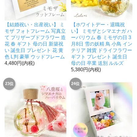
【結婚祝い・出産祝い】 ミ
【ホワイトデー・退職祝
モザ フォトフレーム 写真立
い】 ミモザとシマエナガ ハ
て プリザーブドフラワー 造
ーバリウム 春 ミモザの日 3
花 春 ギフト 母の日 新築祝
月8日 雪の妖精 鳥 小鳥 イン
い 誕生日 プレゼント 花 黄
テリア 雑貨 ドライフラワー
色 L判 豪華 ウッドフレーム
ギフト プレゼント 誕生日
4,480円(内税)
母の日 卒業 送別 ルルズ
5,380円(内税)
23位
24位