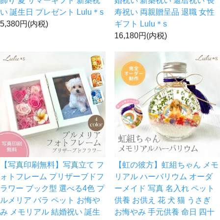
飾り 夏 サマーギフト 新築祝
婚祝い 新築祝い 還暦祝い 長
い 誕生日 プレゼント Lulu＊s
寿祝い 両親贈呈品 退職 女性
5,380円(内税)
ギフト Lulu＊s
16,180円(内税)
【写真印刷無料】写真立て フ
【虹の彼方】虹組ちゃん メモ
ォトフレーム プリザーブドフ
リアル ハーバリウム オーダ
ラワー ブック型 選べる4色 プ
ーメイド 写真 名入れ ペット
ルメリア バラ ペット お悔や
供養 お供え 花 犬 猫 うさぎ
み メモリアル 結婚祝い 誕生
お悔やみ 手元供養 命日 四十