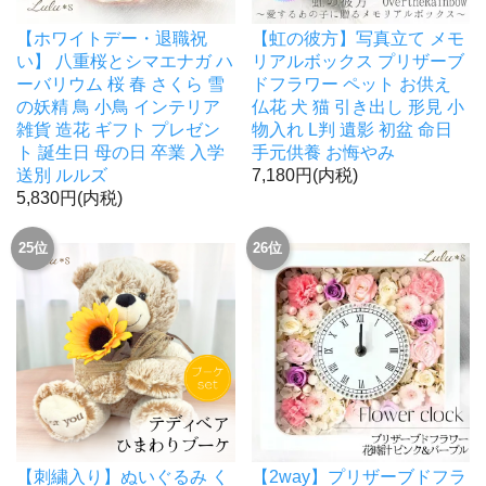
【ホワイトデー・退職祝
【虹の彼方】写真立て メモ
い】 八重桜とシマエナガ ハ
リアルボックス プリザーブ
ーバリウム 桜 春 さくら 雪
ドフラワー ペット お供え
の妖精 鳥 小鳥 インテリア
仏花 犬 猫 引き出し 形見 小
雑貨 造花 ギフト プレゼン
物入れ L判 遺影 初盆 命日
ト 誕生日 母の日 卒業 入学
手元供養 お悔やみ
送別 ルルズ
7,180円(内税)
5,830円(内税)
25位
26位
【刺繍入り】ぬいぐるみ く
【2way】プリザーブドフラ