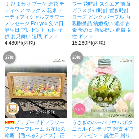
ま ひまわり ブーケ 造花 テ
ワー 花時計 スクエア 前面
ディベア マックス 花束 ア
ガラス 掛け時計 置き時計
ーティフィシャルフラワー
ローズ ピンク パープル 両
メッセージ For you 父の日
親贈呈品 結婚祝い 還暦 古
誕生日 プレゼント 女性 子
希 母の日 新築祝い 退職 女
供 お見舞い 退職 ギフト
性 ギフト
4,480円(内税)
15,280円(内税)
27位
28位
プリザーブドフラワー
うさぎのハーバリウム ボタ
フラワーフレーム お花畑の
ニカルインテリア 雑貨 ギフ
箱庭 【選べる2サイズ】 正
ト プレゼント 誕生日 贈り