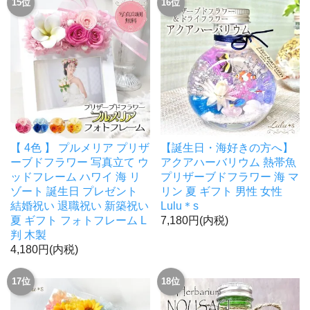
15位
16位
【 4色 】 プルメリア プリザ
【誕生日・海好きの方へ】
ーブドフラワー 写真立て ウ
アクアハーバリウム 熱帯魚
ッドフレーム ハワイ 海 リ
プリザーブドフラワー 海 マ
ゾート 誕生日 プレゼント
リン 夏 ギフト 男性 女性
結婚祝い 退職祝い 新築祝い
Lulu＊s
夏 ギフト フォトフレーム L
7,180円(内税)
判 木製
4,180円(内税)
17位
18位