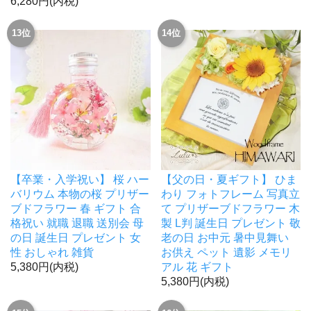
6,280円(内税)
13位
14位
【卒業・入学祝い】 桜 ハー
【父の日・夏ギフト】 ひま
バリウム 本物の桜 プリザー
わり フォトフレーム 写真立
ブドフラワー 春 ギフト 合
て プリザーブドフラワー 木
格祝い 就職 退職 送別会 母
製 L判 誕生日 プレゼント 敬
の日 誕生日 プレゼント 女
老の日 お中元 暑中見舞い
性 おしゃれ 雑貨
お供え ペット 遺影 メモリ
5,380円(内税)
アル 花 ギフト
5,380円(内税)