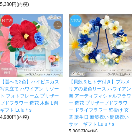
5,380円(内税)
【選べる2色】ハイビスカス
【貝殻＆ヒトデ付き】プルメ
写真立て ハワイアン リゾー
リアの夏色リース ハワイアン
ト フォトフレーム プリザー
海 アーティフィシャルフラワ
ブドフラワー 造花 木製 L判
ー 造花 プリザーブドフラワ
ギフト Lulu＊s
ー ドライフラワー 壁掛け 玄
4,980円(内税)
関 誕生日 新築祝い 開店祝い
サマーギフト Lulu＊s
5,380円(内税)