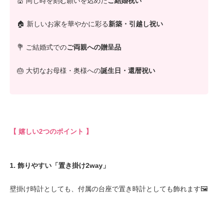
💒 同じ時を刻む願いを込めた
ご結婚祝い
🏠 新しいお家を華やかに彩る
新築・引越し祝い
💐 ご結婚式での
ご両親への贈呈品
🎂 大切なお母様・奥様への
誕生日・還暦祝い
【 嬉しい2つのポイント 】
1. 飾りやすい「置き掛け2way」
壁掛け時計としても、付属の台座で置き時計としても飾れます🖼️