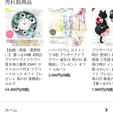
売れ筋商品
【結婚・新築・還暦祝
ハーバリウム カスミソ
プリザーブド
い】 選べる18種 花時計
ウ 8色 プリザーブドフ
時計 壁掛け 
プリザーブドフラワー
ラワー 誕生日 母の日 退
黒猫 三毛猫
置き掛け兼用 2WAY ガ
職祝い プレゼント ギフ
掛け時計 イ
ラスカバー付き フラワ
ト Lulu＊s
貨 かわいい 
ークロック ギフト プレ
フト プレゼ
3,580円(内税)
ゼント 母の日 退職祝い
母の日 敬老
ルルズ
【選べる9カ
14,380円(内税)
7,980円(内税
ホーム