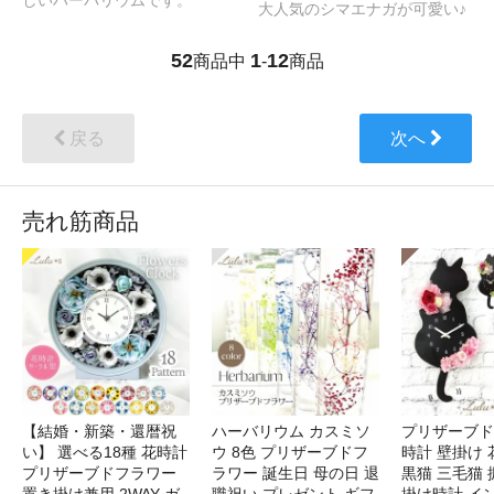
しいハーバリウムです。
大人気のシマエナガが可愛い♪
52
1
12
商品中
-
商品
戻る
次へ
売れ筋商品
【結婚・新築・還暦祝
ハーバリウム カスミソ
プリザーブド
い】 選べる18種 花時計
ウ 8色 プリザーブドフ
時計 壁掛け 
プリザーブドフラワー
ラワー 誕生日 母の日 退
黒猫 三毛猫