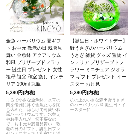
金魚 ハーバリウム 夏ギフ
【誕生日・ホワイトデー】
ト お中元 敬老の日 残暑見
野うさぎのハーバリウム
舞い 金魚鉢 アクアリウム
うさぎ 雑貨 グッズ 置物 イ
和風 プリザーブドフラワ
ンテリア プリザーブドフ
ー 誕生日 プレゼント 女性
ラワー ミニチュア ジオラ
祖母 祖父 和室 癒し インテ
マ ギフト プレゼント イー
リア 100ml 丸瓶
スター お月見
5,380円(内税)
5,380円(内税)
まるで小さな金魚鉢。水草の
机の上の小さな森🌳野うさぎ
間を優雅に泳ぐ金魚たちを閉
のハーバリウム🐰 誕生日・イ
じ込めた、涼しげで可愛い和
ースターに
風ハーバリウムです。水替え
やお手入れが一切不要なの
で、お中元や残暑見舞い、敬
老の日のギフト、誕生日プレ
ゼントに大人気！和室にも洋