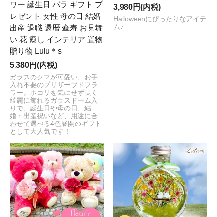
ワー 誕生日 バラ ギフト プ
3,980円(内税)
レゼント 女性 母の日 結婚
Halloweenにぴったりなアイテ
ム♪
出産 退職 還暦 傘寿 お見舞
い 花 癒し インテリア 置物
贈り物 Lulu＊s
5,380円(内税)
ガラスのクマが可愛い、お手
入れ不要のプリザーブドフラ
ワー。ホコリを気にせず長く
綺麗に飾れるガラスドーム入
りで、誕生日や母の日、結
婚・出産祝いなど、用途に合
わせて選べる4色展開のギフト
として大人気です！