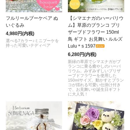
フルリールブーケベア ぬ
【シマエナガのハーバリウ
いぐるみ
ム】草原のブランコ プリ
ザーブドフラワー 150ml
4,980円(内税)
鳥 ギフト お見舞い ルルズ
選べる7カラー♪ミニブーケを
持った可愛いテディベア
Lulu＊s 1597
6,280円(内税)
新緑の草原でシマエナガがブ
ランコに乗る癒やしのハーバ
リウム。みずみずしいプリザ
ーブドフラワーを使用した
150mlサイズ。動かすとブラン
コが揺れる可愛い仕掛け付き
で、お見舞いや誕生日ギフト
に大人気！