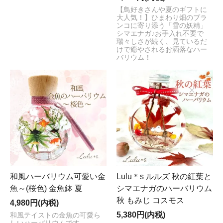
【鳥好きさんや夏のギフトに
大人気！】ひまわり畑のブラ
ンコに寄り添う「雪の妖精」
シマエナガ♪お手入れ不要で
瑞々しさが続く、見ているだ
けで癒やされるお洒落なハー
バリウム！
和風ハーバリウム可愛い金
Lulu＊s ルルズ 秋の紅葉と
魚～(桜色) 金魚鉢 夏
シマエナガのハーバリウム
秋 もみじ コスモス
4,980円(内税)
5,380円(内税)
和風テイストの金魚の可愛ら