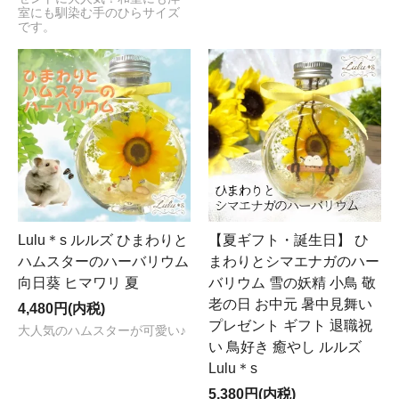
室にも馴染む手のひらサイズ
です。
Lulu＊s ルルズ ひまわりと
【夏ギフト・誕生日】 ひ
ハムスターのハーバリウム
まわりとシマエナガのハー
向日葵 ヒマワリ 夏
バリウム 雪の妖精 小鳥 敬
老の日 お中元 暑中見舞い
4,480円(内税)
プレゼント ギフト 退職祝
大人気のハムスターが可愛い♪
い 鳥好き 癒やし ルルズ
Lulu＊s
5,380円(内税)