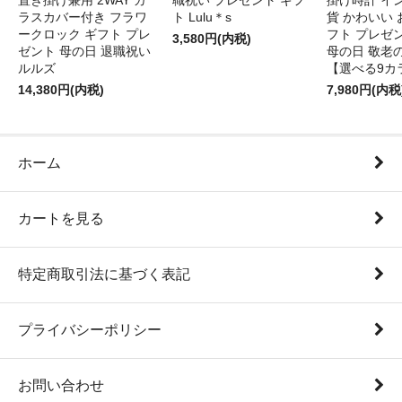
置き掛け兼用 2WAY ガ
職祝い プレゼント ギフ
掛け時計 イ
ラスカバー付き フラワ
ト Lulu＊s
貨 かわいい 
ークロック ギフト プレ
フト プレゼ
3,580円(内税)
ゼント 母の日 退職祝い
母の日 敬老
ルルズ
【選べる9カ
14,380円(内税)
7,980円(内税
ホーム
カートを見る
特定商取引法に基づく表記
プライバシーポリシー
お問い合わせ