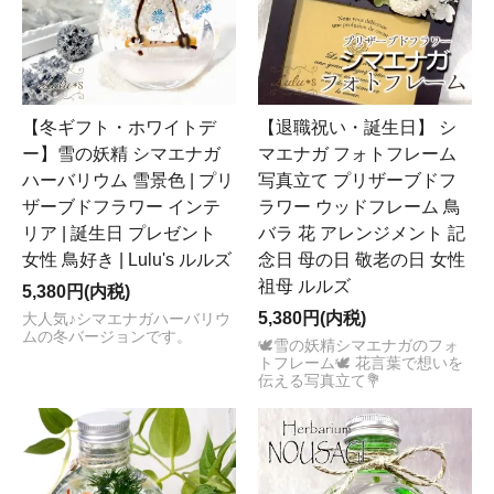
【冬ギフト・ホワイトデ
【退職祝い・誕生日】 シ
ー】雪の妖精 シマエナガ
マエナガ フォトフレーム
ハーバリウム 雪景色 | プリ
写真立て プリザーブドフ
ザーブドフラワー インテ
ラワー ウッドフレーム 鳥
リア | 誕生日 プレゼント
バラ 花 アレンジメント 記
女性 鳥好き | Lulu's ルルズ
念日 母の日 敬老の日 女性
祖母 ルルズ
5,380円(内税)
5,380円(内税)
大人気♪シマエナガハーバリウ
ムの冬バージョンです。
🕊️雪の妖精シマエナガのフォ
トフレーム🕊️ 花言葉で想いを
伝える写真立て💐