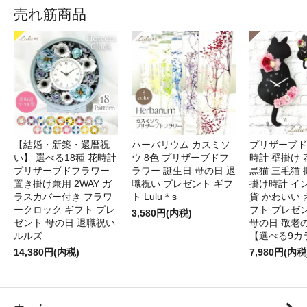
売れ筋商品
【結婚・新築・還暦祝
ハーバリウム カスミソ
プリザーブド
い】 選べる18種 花時計
ウ 8色 プリザーブドフ
時計 壁掛け 
プリザーブドフラワー
ラワー 誕生日 母の日 退
黒猫 三毛猫
置き掛け兼用 2WAY ガ
職祝い プレゼント ギフ
掛け時計 イ
ラスカバー付き フラワ
ト Lulu＊s
貨 かわいい 
ークロック ギフト プレ
フト プレゼ
3,580円(内税)
ゼント 母の日 退職祝い
母の日 敬老
ルルズ
【選べる9カ
14,380円(内税)
7,980円(内税