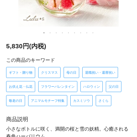
5,830円(内税)
この商品のキーワード
ギフト・贈り物
クリスマス
母の日
退職祝い・還暦祝い
お供え花・仏花
フラワーバレンタイン
ハロウィン
父の日
敬老の日
アニマルモチーフ特集
カスミソウ
さくら
商品説明
小さなボトルに咲く、満開の桜と雪の妖精。心癒される
春色ハーバリウム