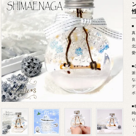
性
■
真
良
北
愛
■
派
な
デ
ポ
■
純
り
・
・