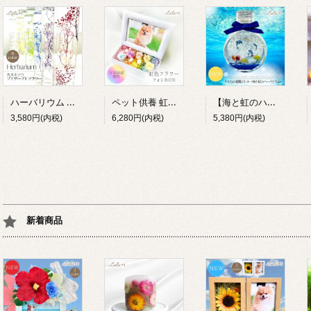
ハーバリウム カスミソウ 8色 プリザーブドフラワー 誕生日 母の日 退職祝い プレゼント ギフト Lulu＊s
ペット供養 虹の彼方 フォトBOX プリザーブドフラワー 写真立て 虹色 お供え お悔やみ メモリアル Lulu＊s
【海と虹のハーバリウム】イルカの楽園ボトル プリザーブドフラワー ドルフィン 海 マリン 癒し 貝殻 インテリア 雑貨 水族館 夏 ギフト プレゼント ルルズ Lulu＊s 0791
3,580円(内税)
6,280円(内税)
5,380円(内税)
新着商品