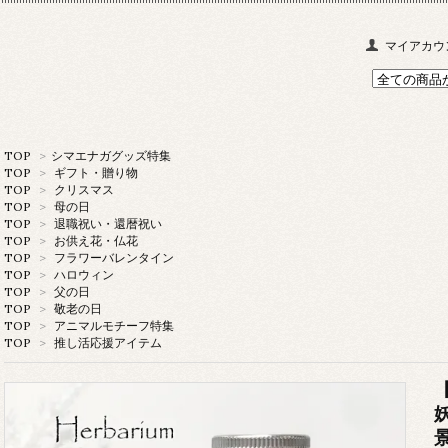
マイアカウ
TOP
>
シマエナガグッズ特集
TOP
>
ギフト・贈り物
TOP
>
クリスマス
TOP
>
母の日
TOP
>
退職祝い・還暦祝い
TOP
>
お供え花・仏花
TOP
>
フラワーバレンタイン
TOP
>
ハロウィン
TOP
>
父の日
TOP
>
敬老の日
TOP
>
アニマルモチーフ特集
TOP
>
推し活応援アイテム