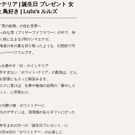
ンテリア | 誕生日 プレゼント 女
 鳥好き | Lulu's ルルズ
「雪の妖精」の住む世界へ
っ白な雪（プリザーブドフラワー）の中で、仲
く枝に止まる2羽のシマエナガ。
海道の冬の森を切り取ったような、幻想的で可
いハーバリウムです。
心を癒やす「白」のインテリア
手すぎない「ホワイト×クリア」の配色は、どん
お部屋にもスッと馴染みます。
スクに置けば、仕事や勉強の合間の「癒やしス
ット」に早変わり。
冬の贈り物・ホワイトデーに
白のデザインは、清潔感がありギフトにぴった
。
冬生まれの方への「誕生日プレゼント」に
3月14日の「ホワイトデー」のお返しに