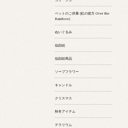
ペットのご供養 (虹の彼方 Over the
Rainbow)
ぬいぐるみ
似顔絵
似顔絵商品
ソープフラワー
キャンドル
クリスマス
秋冬アイテム
テラリウム