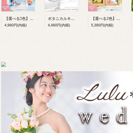
【選べる2色】ハイビスカス 写真立て ハワイアン リゾート フォトフレーム プリザーブドフラワー 造花 木製 L判 ギフト Lulu＊s
ボタニカルキャンドル ヘリクリサム 花 誕生日 母の日 癒し ギフト Lulu＊s プリザーブドフラワー
【選べる2色】ひまわり フォトフレーム 写真立て メモリアル 退職祝い Lulu＊s 0857 0856
4,980円(内税)
4,480円(内税)
5,380円(内税)