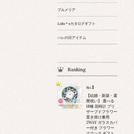
プルメリア
Lulu＊sカタログギフト
ハレの日アイテム
Ranking
1
No.
【結婚・新築・還
暦祝い】 選べる
18種 花時計 プリ
ザーブドフラワー
置き掛け兼用
2WAY ガラスカバ
ー付き フラワー
クロック ギフト