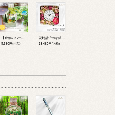
【金魚のハーバリウム】小さな水族館 プリザーブドフラワー アクアリウム 夏 和風 涼しい インテリア 雑貨 ギフト 贈り物 ルルズ Lulu＊s 0803
花時計 2way 結婚祝い 新築祝い 両親贈呈品 造花 掛け時計 置き時計 ラナンキュラス 薔薇 時計 フラワー ギフト プレゼント 女性 母親 誕生日 還暦祝い 母の日 開店 退職 引越し
5,380円(内税)
13,480円(内税)