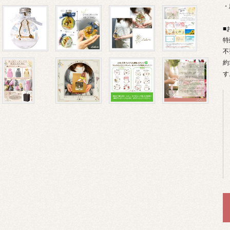
・
■
特
不
約
す