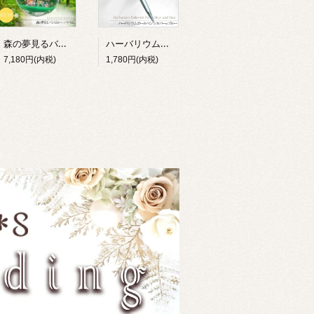
森の夢見るバンビ ハーバリウム 完成品 ギフト ジオラマ テラリウム 小鹿 動物 プリザーブドフラワー 誕生日 母の日 敬老の日 退職祝い 女性 Lulu＊s 2904
ハーバリウムボールペン 完成品 選べる2色 退職祝い 就職祝い 誕生日 ギフト プレゼント 女性 男性 プチギフト 花 筆記用具 送別 卒業祝い 母の日 父の日 敬老の日 お礼 Lulu＊s ルルズ
7,180円(内税)
1,780円(内税)