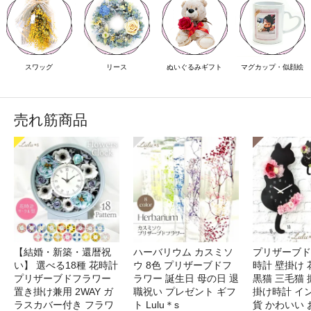
スワッグ
リース
ぬいぐるみギフト
マグカップ・似顔絵
売れ筋商品
【結婚・新築・還暦祝
ハーバリウム カスミソ
プリザーブド
い】 選べる18種 花時計
ウ 8色 プリザーブドフ
時計 壁掛け 
プリザーブドフラワー
ラワー 誕生日 母の日 退
黒猫 三毛猫
置き掛け兼用 2WAY ガ
職祝い プレゼント ギフ
掛け時計 イ
ラスカバー付き フラワ
ト Lulu＊s
貨 かわいい 