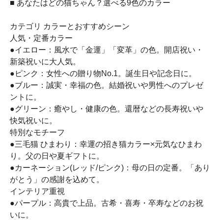
■ あなたはどの猫ちゃん？選べる9色のカラー
カテゴリ カラーとおすすめシーン
人気・定番カラー
●イエロー：風水で「金運」「変革」の色。開店祝い・
新築祝いに大人気。
●ピンク：女性への贈り物No.1。誕生日や記念日に。
●ブルー：誠実・幸福の色。結婚祝いや男性へのプレゼ
ントに。
●グリーン：癒やし・健康の色。還暦などの長寿祝いや
快気祝いに。
特別なモチーフ
●三毛猫 ひまわり：幸運の招き猫カラー×元気なひまわ
り。父の日や夏ギフトに。
●カーネーション(レッド/ピンク)：母の日の定番。「あり
がとう」の感謝を込めて。
インテリア重視
●パープル：高貴で上品。古希・喜寿・卒寿などのお祝
いに。