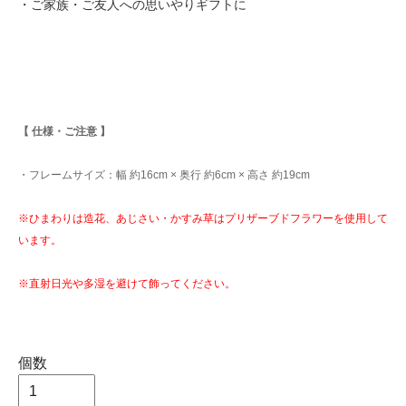
・ご家族・ご友人への思いやりギフトに
【 仕様・ご注意 】
・フレームサイズ：幅 約16cm × 奥行 約6cm × 高さ 約19cm
※ひまわりは造花、あじさい・かすみ草はプリザーブドフラワーを使用して
います。
※直射日光や多湿を避けて飾ってください。
個数