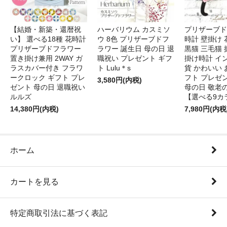
【結婚・新築・還暦祝
ハーバリウム カスミソ
プリザーブド
い】 選べる18種 花時計
ウ 8色 プリザーブドフ
時計 壁掛け 
プリザーブドフラワー
ラワー 誕生日 母の日 退
黒猫 三毛猫
置き掛け兼用 2WAY ガ
職祝い プレゼント ギフ
掛け時計 イ
ラスカバー付き フラワ
ト Lulu＊s
貨 かわいい 
ークロック ギフト プレ
フト プレゼ
3,580円(内税)
ゼント 母の日 退職祝い
母の日 敬老
ルルズ
【選べる9カ
14,380円(内税)
7,980円(内税
ホーム
カートを見る
特定商取引法に基づく表記