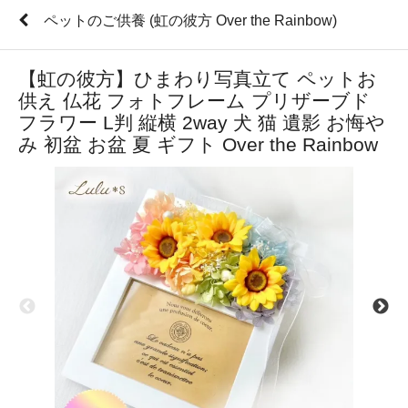
ペットのご供養 (虹の彼方 Over the Rainbow)
【虹の彼方】ひまわり写真立て ペットお
供え 仏花 フォトフレーム プリザーブド
フラワー L判 縦横 2way 犬 猫 遺影 お悔や
み 初盆 お盆 夏 ギフト Over the Rainbow