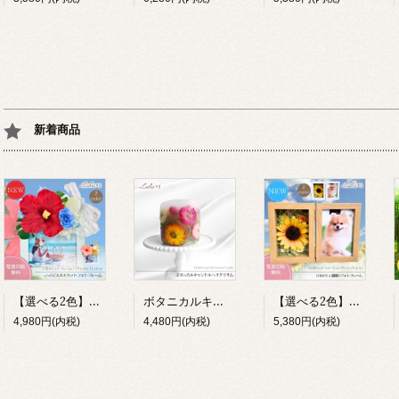
新着商品
【選べる2色】ハイビスカス 写真立て ハワイアン リゾート フォトフレーム プリザーブドフラワー 造花 木製 L判 ギフト Lulu＊s
ボタニカルキャンドル ヘリクリサム 花 誕生日 母の日 癒し ギフト Lulu＊s プリザーブドフラワー
【選べる2色】ひまわり フォトフレーム 写真立て メモリアル 退職祝い Lulu＊s 0857 0856
4,980円(内税)
4,480円(内税)
5,380円(内税)