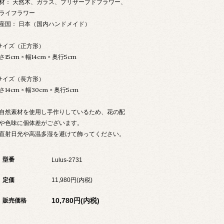
材： 天然木、ガラス、プリザーブドフラワー、
ライフラワー
産国： 日本（国内ハンドメイド）
サイズ（正方形）
さ15cm × 幅14cm × 奥行5cm
サイズ（長方形）
さ14cm × 幅30cm × 奥行5cm
自然素材を使用し手作りしているため、花の配
や色味に個体差がございます。
直射日光や高温多湿を避けて飾ってください。
型番
Lulus-2731
定価
11,980円(内税)
10,780円(内税)
販売価格