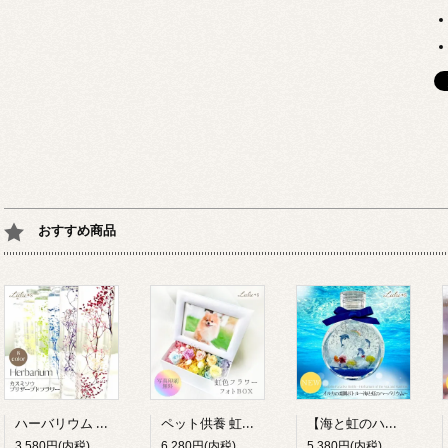
おすすめ商品
ハーバリウム カスミソウ 8色 プリザーブドフラワー 誕生日 母の日 退職祝い プレゼント ギフト Lulu＊s
ペット供養 虹の彼方 フォトBOX プリザーブドフラワー 写真立て 虹色 お供え お悔やみ メモリアル Lulu＊s
【海と虹のハーバリウム】イルカの楽園ボトル プリザーブドフラワー ドルフィン 海 マリン 癒し 貝殻 インテリア 雑貨 水族館 夏 ギフト プレゼント ルルズ Lulu＊s 0791
3,580円(内税)
6,280円(内税)
5,380円(内税)