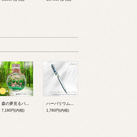
森の夢見るバンビ ハーバリウム 完成品 ギフト ジオラマ テラリウム 小鹿 動物 プリザーブドフラワー 誕生日 母の日 敬老の日 退職祝い 女性 Lulu＊s 2904
ハーバリウムボールペン 完成品 選べる2色 退職祝い 就職祝い 誕生日 ギフト プレゼント 女性 男性 プチギフト 花 筆記用具 送別 卒業祝い 母の日 父の日 敬老の日 お礼 Lulu＊s ルルズ
7,180円(内税)
1,780円(内税)