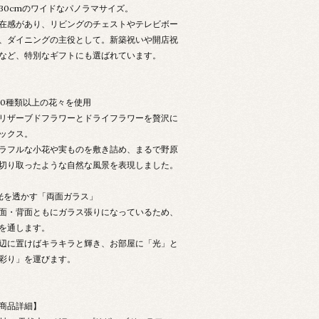
30cmのワイドなパノラマサイズ。
在感があり、リビングのチェストやテレビボー
、ダイニングの主役として。新築祝いや開店祝
など、特別なギフトにも選ばれています。
30種類以上の花々を使用
リザーブドフラワーとドライフラワーを贅沢に
ックス。
ラフルな小花や実ものを敷き詰め、まるで野原
切り取ったような自然な風景を表現しました。
光を透かす「両面ガラス」
面・背面ともにガラス張りになっているため、
を通します。
辺に置けばキラキラと輝き、お部屋に「光」と
彩り」を運びます。
商品詳細】