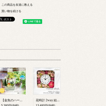
この商品を友達に教える
買い物を続ける
【金魚のハーバリウム】小さな水族館 プリザーブドフラワー アクアリウム 夏 和風 涼しい インテリア 雑貨 ギフト 贈り物 ルルズ Lulu＊s 0803
花時計 2way 結婚祝い 新築祝い 両親贈呈品 造花 掛け時計 置き時計 ラナンキュラス 薔薇 時計 フラワー ギフト プレゼント 女性 母親 誕生日 還暦祝い 母の日 開店 退職 引越し
5,380円(内税)
13,480円(内税)