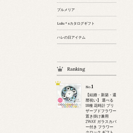
プルメリア
Lulu＊sカタログギフト
ハレの日アイテム
Ranking
1
No.
【結婚・新築・還
暦祝い】 選べる
18種 花時計 プリ
ザーブドフラワー
置き掛け兼用
2WAY ガラスカバ
ー付き フラワー
クロック ギフト