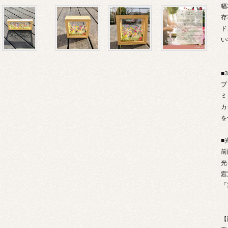
幅
存
ド
い
■
プ
ミ
カ
を
■
前
光
窓
「
【