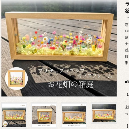
窓
L
庭
ナ
感
飾
形
■
【
こ
玄
っ
【