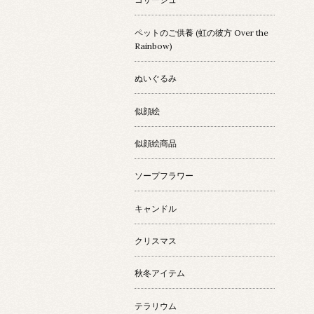
ペットのご供養 (虹の彼方 Over the
Rainbow)
ぬいぐるみ
似顔絵
似顔絵商品
ソープフラワー
キャンドル
クリスマス
秋冬アイテム
テラリウム