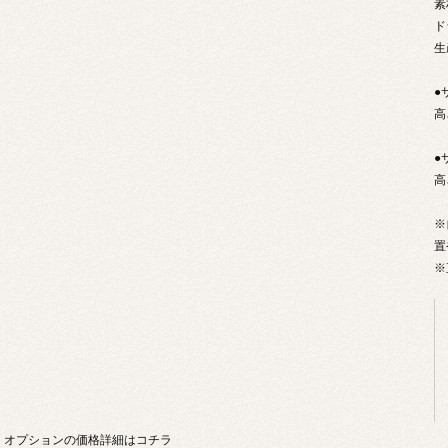
素
ド
生
●
高
●
高
※
置
※
オプションの価格詳細はコチラ