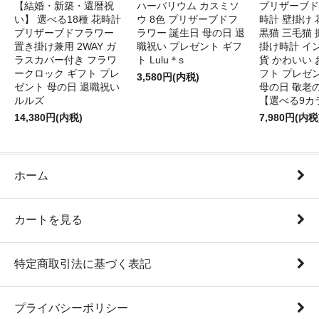
【結婚・新築・還暦祝
ハーバリウム カスミソ
プリザーブド
い】 選べる18種 花時計
ウ 8色 プリザーブドフ
時計 壁掛け 
プリザーブドフラワー
ラワー 誕生日 母の日 退
黒猫 三毛猫
置き掛け兼用 2WAY ガ
職祝い プレゼント ギフ
掛け時計 イ
ラスカバー付き フラワ
ト Lulu＊s
貨 かわいい 
ークロック ギフト プレ
フト プレゼ
3,580円(内税)
ゼント 母の日 退職祝い
母の日 敬老
ルルズ
【選べる9カ
14,380円(内税)
7,980円(内税
ホーム
カートを見る
特定商取引法に基づく表記
プライバシーポリシー