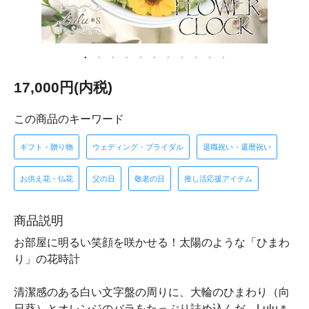
17,000円(内税)
この商品のキーワード
ギフト・贈り物
ウェディング・ブライダル
退職祝い・還暦祝い
お供え花・仏花
父の日
敬老の日
推し活応援アイテム
商品説明
お部屋に明るい笑顔を咲かせる！太陽のような「ひまわ
り」の花時計
清潔感のある白い文字盤の周りに、大輪のひまわり（向
日葵）とオレンジのバラをたっぷり詰め込んだ、Lulu＊