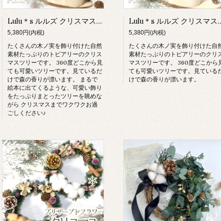
Lulu＊s ルルズ クリスマスツリー
Lulu＊s ルルズ ク
5,380円(内税)
5,380円(内税)
たくさんの木ノ実を飾り付けた自然
たくさんの木ノ実を飾り付けた自
素材たっぷりのトピアリーのクリス
素材たっぷりのトピアリーのクリ
マスツリーです。 360度どこから見
マスツリーです。 360度どこから
ても可愛いツリーです。見ているだ
ても可愛いツリーです。見ている
けで森の香りが漂います。 まるで
けで森の香りが漂います。
絵本に出てくるような、可愛い飾り
をたっぷりまとったツリーを眺めな
がら クリスマスまでワクワクお過
ごしください♪