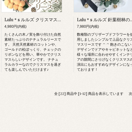
Lulu＊s ルルズ クリスマスリース ホワイト
Lulu＊s ルルズ 針葉樹
4,980円(内税)
7,980円(内税)
たくさんの木ノ実を飾り付けた自然
数種類のプリザーブドフラワーを
素材たっぷりのナチュラルリースで
用しましたシンプルで上品なクリ
す。 天然天然素材のコットンや、
マスリースです ^ ^ 飽きのこない
ゴールドの松ぼっくり、チェックの
デザインでドアやキャビネットな
リボンなどを用い、華やかでクリス
様々な場所に合わせやすくインテ
マスらしいデザインです。 ナチュ
アの隙間にさりげなくクリスマス
ラルカラーなのでクリスマスを過ぎ
演出にもおすすめなデザインにな
ても楽しんでいただけます♪
ております！
全 [22] 商品中 [1-12] 商品を表示しています