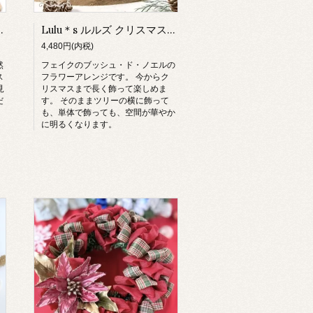
リスマストピアリー
Lulu＊s ルルズ クリスマス ブッシュドノエル フラワーケーキ
4,480円(内税)
然
フェイクのブッシュ・ド・ノエルの
ス
フラワーアレンジです。 今からク
見
リスマスまで長く飾って楽しめま
だ
す。 そのままツリーの横に飾って
も、単体で飾っても、空間が華やか
に明るくなります。