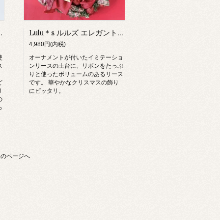
林のクリスマスリース
Lulu＊s ルルズ エレガントクリスマスリース
4,980円(内税)
使
オーナメントが付いたイミテーショ
ス
ンリースの土台に、リボンをたっぷ
りと使ったボリュームのあるリース
ど
です。 華やかなクリスマスの飾り
リ
にピッタリ。
の
っ
次のページへ