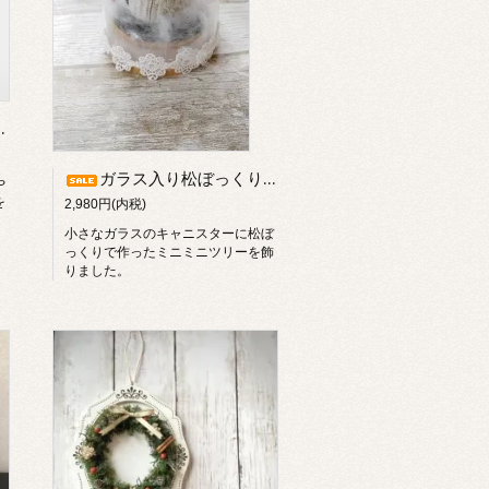
ボックス レッド
ガラス入り松ぼっくりツリー
や
を
2,980円(内税)
。
小さなガラスのキャニスターに松ぼ
っくりで作ったミニミニツリーを飾
りました。