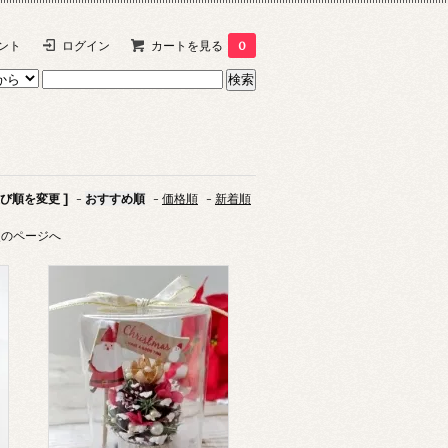
ント
ログイン
カートを見る
0
並び順を変更 ]
-
おすすめ順
-
価格順
-
新着順
次のページへ