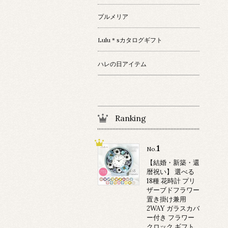
プルメリア
Lulu＊sカタログギフト
ハレの日アイテム
Ranking
1
No.
【結婚・新築・還
暦祝い】 選べる
18種 花時計 プリ
ザーブドフラワー
置き掛け兼用
2WAY ガラスカバ
ー付き フラワー
クロック ギフト