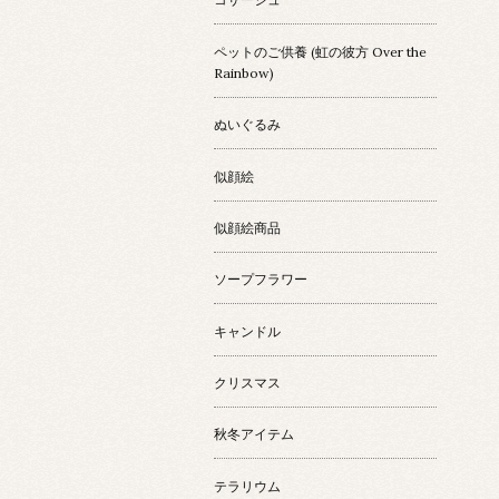
ペットのご供養 (虹の彼方 Over the
Rainbow)
ぬいぐるみ
似顔絵
似顔絵商品
ソープフラワー
キャンドル
クリスマス
秋冬アイテム
テラリウム