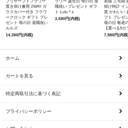
プリザーブドフラワー
ラワー 誕生日 母の日 退
黒猫 三毛猫
置き掛け兼用 2WAY ガ
職祝い プレゼント ギフ
掛け時計 イ
ラスカバー付き フラワ
ト Lulu＊s
貨 かわいい 
ークロック ギフト プレ
フト プレゼ
3,580円(内税)
ゼント 母の日 退職祝い
母の日 敬老
ルルズ
【選べる9カ
14,380円(内税)
7,980円(内税
ホーム
カートを見る
特定商取引法に基づく表記
プライバシーポリシー