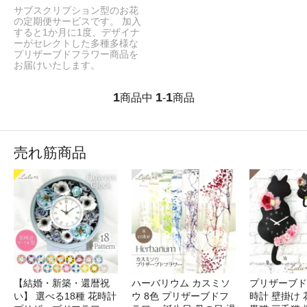
サブスクリプション型のお花
の定期便サービスです。 加入
すると1か月に1度、デザイナ
ーがセレクトした多種多様な
プリザーブドフラワー商品を
お届けいたします。
1
1
1
商品中
-
商品
売れ筋商品
【結婚・新築・還暦祝
ハーバリウム カスミソ
プリザーブド
い】 選べる18種 花時計
ウ 8色 プリザーブドフ
時計 壁掛け 