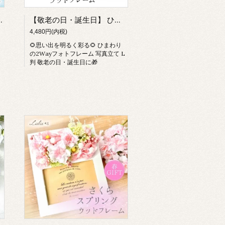
ハーバリウム 向日葵 ヒマワリ 夏
【敬老の日・誕生日】 ひまわり ダリア フォトフレーム 写真立て L判 2Way アーティフィシャルフラワー プリザーブドフラワー 夏 ギフト プレゼント 退職祝い 還暦 ペット お供え 孫 ルルズ
4,480円(内税)
🌻思い出を明るく彩る🌻 ひまわり
の2Wayフォトフレーム 写真立て L
判 敬老の日・誕生日に🎁