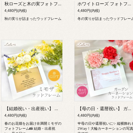
秋ローズと木の実フォトフレーム ウッドフレーム アーティフィシャルフラワー 造花
ホワイトローズ フォトフレーム ウッドフレーム アーティフィシャルフラワー プリザーブドフラワー 冬 クリスマス フラワー 可愛い オシャレ 還暦 結婚式 結婚 写真立て プレゼント ギフト 誕生日
4,480円(内税)
4,480円(内税)
秋の実りが詰まったウッドフレーム
冬の実りが詰まったウッドフレー
【結婚祝い・出産祝い】 ミモザ フォトフレーム 写真立て プリザーブドフラワー 造花 春 ギフト 母の日 新築祝い 誕生日 プレゼント 花 黄色 L判 豪華 ウッドフレーム
【母の日・還暦祝い】 ガーデン カーネーション フォトフレーム 縦横2Way 写真立て L判 プリザーブドフラワー 造花 バラ 誕生日 退職 敬老の日 女性 母親 祖母 ギフト プレゼント
4,480円(内税)
4,480円(内税)
春のお花畑をお届け🌼満開ミモザの
🌹母の日や還暦祝いに✨ 縦横飾れ
フォトフレーム📸 結婚・出産祝
2Way！大輪カーネーションの写