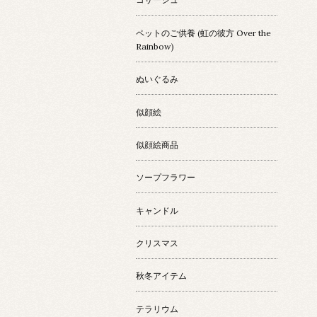
ペットのご供養 (虹の彼方 Over the
Rainbow)
ぬいぐるみ
似顔絵
似顔絵商品
ソープフラワー
キャンドル
クリスマス
秋冬アイテム
テラリウム