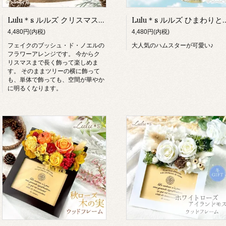
Lulu＊s ルルズ クリスマス ブッシュドノエル フラワーケーキ
Lulu＊s ルルズ ひまわりとハムスターの
4,480円(内税)
4,480円(内税)
フェイクのブッシュ・ド・ノエルの
大人気のハムスターが可愛い♪
フラワーアレンジです。 今からク
リスマスまで長く飾って楽しめま
す。 そのままツリーの横に飾って
も、単体で飾っても、空間が華やか
に明るくなります。