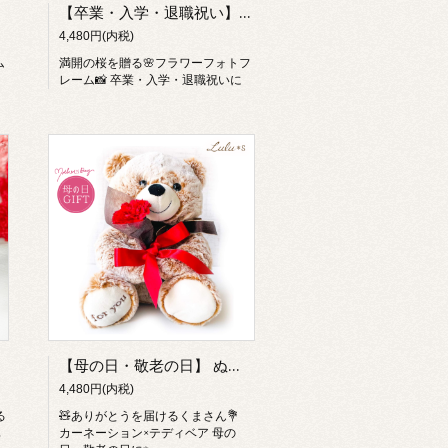
【卒業・入学・退職祝い】 桜 フォトフレーム 写真立て プリザーブドフラワー アーティフィシャルフラワー L判 2way 春 記念品 遺影 ペット メモリアル 仏壇 お供え ギフト プレゼント
4,480円(内税)
ム
満開の桜を贈る🌸フラワーフォトフ
レーム📸 卒業・入学・退職祝いに
【母の日・敬老の日】 ぬいぐるみ くま テディベア マックス カーネーション 花束 造花 誕生日 お見舞い 女性 母親 祖母 プレゼント ギフト ルルズ
4,480円(内税)
る
🧸ありがとうを届けるくまさん💐
真
カーネーション×テディベア 母の