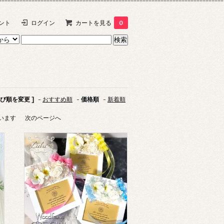
ント
ログイン
カートを見る
0
並び順を変更 ]
-
おすすめ順
-
価格順
-
新着順
しています
次のページへ