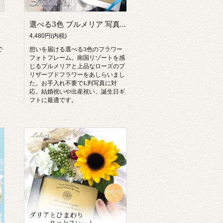
選べる3色 プルメリア 写真立て フォトフレーム プリザーブドフラワー 結婚祝い 出産祝い ギフト Lulu＊s
4,480円(内税)
で
想いを届ける選べる3色のフラワー
フォトフレーム。南国リゾートを感
じるプルメリアと上品なローズのプ
リザーブドフラワーをあしらいまし
た。お手入れ不要でL判写真に対
応。結婚祝いや出産祝い、誕生日ギ
フトに最適です。