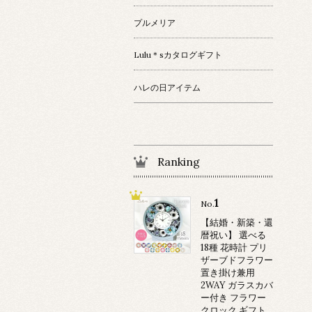
プルメリア
Lulu＊sカタログギフト
ハレの日アイテム
Ranking
1
No.
【結婚・新築・還
暦祝い】 選べる
18種 花時計 プリ
ザーブドフラワー
置き掛け兼用
2WAY ガラスカバ
ー付き フラワー
クロック ギフト