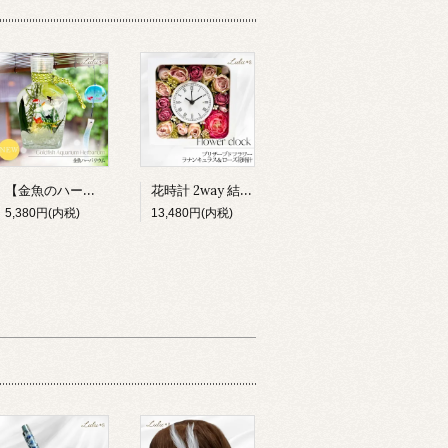
【金魚のハーバリウム】小さな水族館 プリザーブドフラワー アクアリウム 夏 和風 涼しい インテリア 雑貨 ギフト 贈り物 ルルズ Lulu＊s 0803
花時計 2way 結婚祝い 新築祝い 両親贈呈品 造花 掛け時計 置き時計 ラナンキュラス 薔薇 時計 フラワー ギフト プレゼント 女性 母親 誕生日 還暦祝い 母の日 開店 退職 引越し
5,380円(内税)
13,480円(内税)