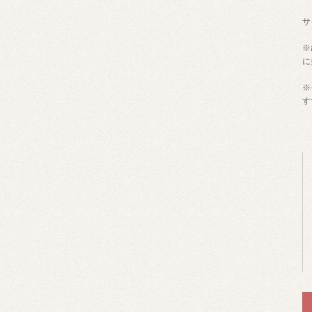
サ
※
に
※
す