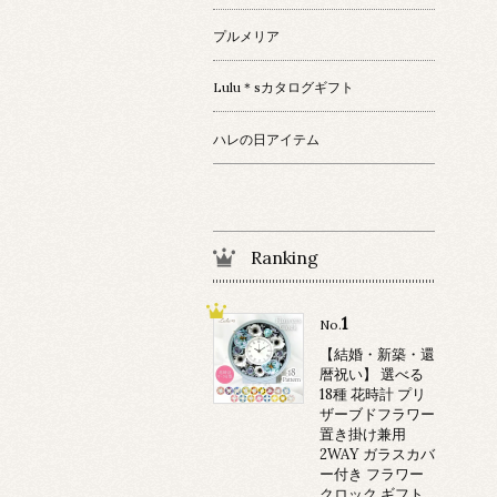
プルメリア
Lulu＊sカタログギフト
ハレの日アイテム
Ranking
1
No.
【結婚・新築・還
暦祝い】 選べる
18種 花時計 プリ
ザーブドフラワー
置き掛け兼用
2WAY ガラスカバ
ー付き フラワー
クロック ギフト