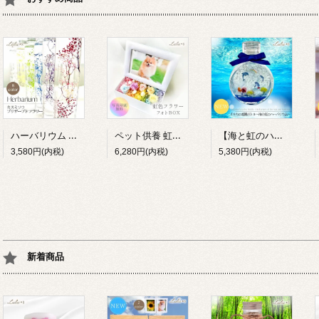
ハーバリウム カスミソウ 8色 プリザーブドフラワー 誕生日 母の日 退職祝い プレゼント ギフト Lulu＊s
ペット供養 虹の彼方 フォトBOX プリザーブドフラワー 写真立て 虹色 お供え お悔やみ メモリアル Lulu＊s
【海と虹のハーバリウム】イルカの楽園ボトル プリザーブドフラワー ドルフィン 海 マリン 癒し 貝殻 インテリア 雑貨 水族館 夏 ギフト プレゼント ルルズ Lulu＊s 0791
3,580円(内税)
6,280円(内税)
5,380円(内税)
新着商品