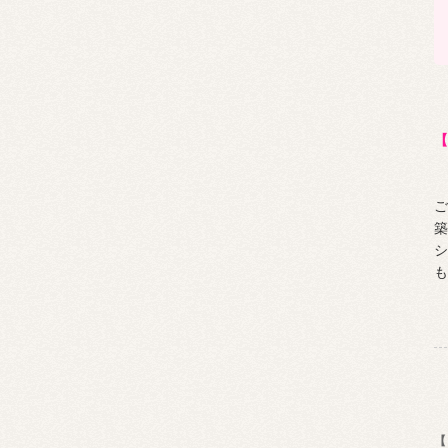
【
ご
築
シ
も
【