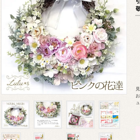
見
お
ュ