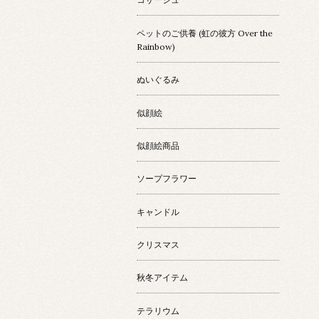
ペットのご供養 (虹の彼方 Over the
Rainbow)
ぬいぐるみ
似顔絵
似顔絵商品
ソープフラワー
キャンドル
クリスマス
秋冬アイテム
テラリウム