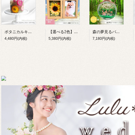
ボタニカルキャンドル ヘリクリサム 花 誕生日 母の日 癒し ギフト Lulu＊s プリザーブドフラワー
【選べる2色】ひまわり フォトフレーム 写真立て メモリアル 退職祝い Lulu＊s 0857 0856
森の夢見るバンビ ハーバリウム 完成品 ギフト ジオラマ テラリウム 小鹿 動物 プリザーブドフラワー 誕生日 母の日 敬老の日 退職祝い 女性 Lulu＊s 2904
4,480円(内税)
5,380円(内税)
7,180円(内税)