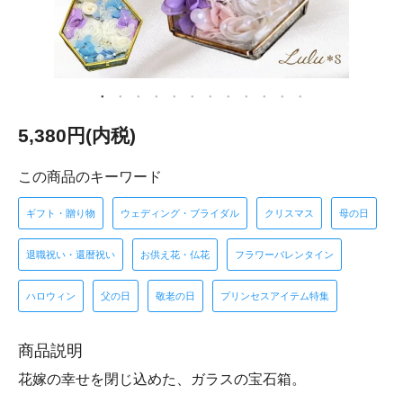
5,380円(内税)
この商品のキーワード
ギフト・贈り物
ウェディング・ブライダル
クリスマス
母の日
退職祝い・還暦祝い
お供え花・仏花
フラワーバレンタイン
ハロウィン
父の日
敬老の日
プリンセスアイテム特集
商品説明
花嫁の幸せを閉じ込めた、ガラスの宝石箱。