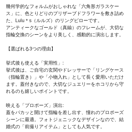
幾何学的なフォルムがおしゃれな「六角形ガラスケー
ス」に、色とりどりのプリザーブドフラワーを敷き詰め
た、Lulu＊s（ルルズ）のリングピローです。
アンティークなゴールド（真鍮）のフレームが、大切な
指輪交換のシーンをより美しく、感動的に演出します。
【選ばれる3つの理由】
挙式後も使える「実用性」:
挙式後は、ご自宅の玄関やドレッサーで「リングケース
（指輪置き）」や「小物入れ」として長く愛用いただけ
ます。蓋付きなので、大切なジュエリーをホコリから守
れるのも嬉しいポイントです。
映える「プロポーズ」演出:
蓋をパカッと開けて指輪を差し出す、憧れのプロポーズ
シーンに最適。フォトジェニックなデザインなので、結
婚式の「前撮りアイテム」としても人気です。