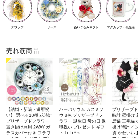
スワッグ
リース
ぬいぐるみギフト
マグカップ・似顔絵
売れ筋商品
【結婚・新築・還暦祝
ハーバリウム カスミソ
プリザーブド
い】 選べる18種 花時計
ウ 8色 プリザーブドフ
時計 壁掛け 
プリザーブドフラワー
ラワー 誕生日 母の日 退
黒猫 三毛猫
置き掛け兼用 2WAY ガ
職祝い プレゼント ギフ
掛け時計 イ
ラスカバー付き フラワ
ト Lulu＊s
貨 かわいい 