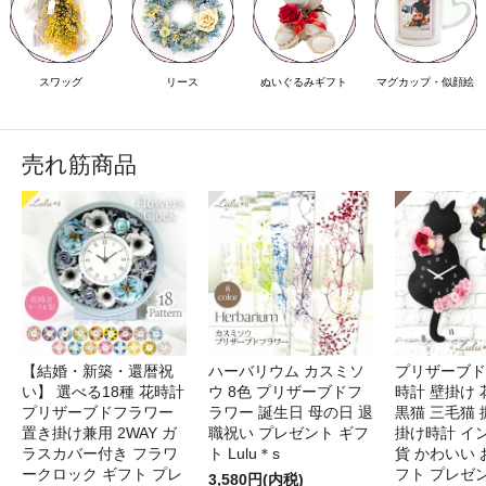
スワッグ
リース
ぬいぐるみギフト
マグカップ・似顔絵
売れ筋商品
【結婚・新築・還暦祝
ハーバリウム カスミソ
プリザーブド
い】 選べる18種 花時計
ウ 8色 プリザーブドフ
時計 壁掛け 
プリザーブドフラワー
ラワー 誕生日 母の日 退
黒猫 三毛猫
置き掛け兼用 2WAY ガ
職祝い プレゼント ギフ
掛け時計 イ
ラスカバー付き フラワ
ト Lulu＊s
貨 かわいい 
ークロック ギフト プレ
フト プレゼ
3,580円(内税)