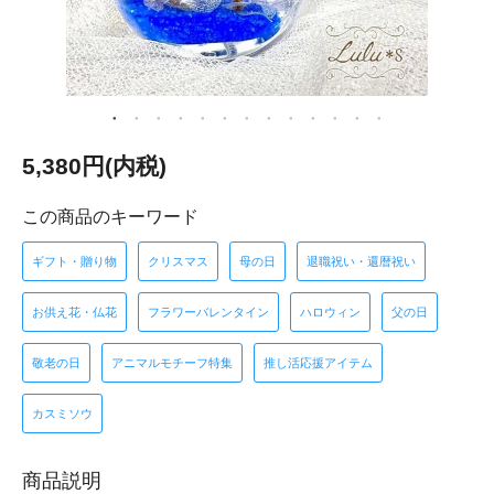
5,380円(内税)
この商品のキーワード
ギフト・贈り物
クリスマス
母の日
退職祝い・還暦祝い
お供え花・仏花
フラワーバレンタイン
ハロウィン
父の日
敬老の日
アニマルモチーフ特集
推し活応援アイテム
カスミソウ
商品説明