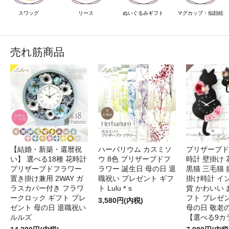
スワッグ
リース
ぬいぐるみギフト
マグカップ・似顔絵
売れ筋商品
【結婚・新築・還暦祝
ハーバリウム カスミソ
プリザーブド
い】 選べる18種 花時計
ウ 8色 プリザーブドフ
時計 壁掛け 
プリザーブドフラワー
ラワー 誕生日 母の日 退
黒猫 三毛猫
置き掛け兼用 2WAY ガ
職祝い プレゼント ギフ
掛け時計 イ
ラスカバー付き フラワ
ト Lulu＊s
貨 かわいい 
ークロック ギフト プレ
フト プレゼ
3,580円(内税)
ゼント 母の日 退職祝い
母の日 敬老
ルルズ
【選べる9カ