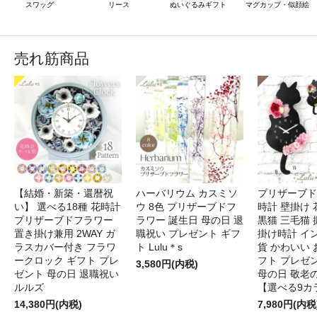
スワッグ
リース
ぬいぐるみギフト
マグカップ・似顔絵
売れ筋商品
【結婚・新築・還暦祝
ハーバリウム カスミソ
プリザーブド
い】 選べる18種 花時計
ウ 8色 プリザーブドフ
時計 壁掛け 
プリザーブドフラワー
ラワー 誕生日 母の日 退
黒猫 三毛猫
置き掛け兼用 2WAY ガ
職祝い プレゼント ギフ
掛け時計 イ
ラスカバー付き フラワ
ト Lulu＊s
貨 かわいい 
ークロック ギフト プレ
フト プレゼ
3,580円(内税)
ゼント 母の日 退職祝い
母の日 敬老
ルルズ
【選べる9カ
14,380円(内税)
7,980円(内税