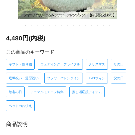
4,480円(内税)
この商品のキーワード
ギフト・贈り物
ウェディング・ブライダル
クリスマス
母の日
退職祝い・還暦祝い
フラワーバレンタイン
ハロウィン
父の日
敬老の日
アニマルモチーフ特集
推し活応援アイテム
ペットのお供え
商品説明