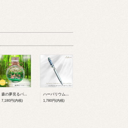
森の夢見るバンビ ハーバリウム 完成品 ギフト ジオラマ テラリウム 小鹿 動物 プリザーブドフラワー 誕生日 母の日 敬老の日 退職祝い 女性 Lulu＊s 2904
ハーバリウムボールペン 完成品 選べる2色 退職祝い 就職祝い 誕生日 ギフト プレゼント 女性 男性 プチギフト 花 筆記用具 送別 卒業祝い 母の日 父の日 敬老の日 お礼 Lulu＊s ルルズ
7,180円(内税)
1,780円(内税)