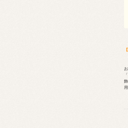
【
お
「
飾
用