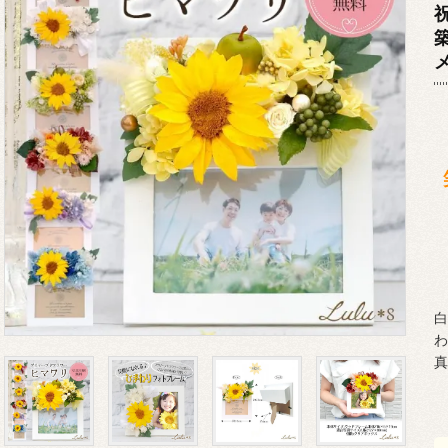
白
わ
真