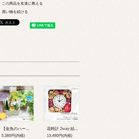
この商品を友達に教える
買い物を続ける
【金魚のハーバリウム】小さな水族館 プリザーブドフラワー アクアリウム 夏 和風 涼しい インテリア 雑貨 ギフト 贈り物 ルルズ Lulu＊s 0803
花時計 2way 結婚祝い 新築祝い 両親贈呈品 造花 掛け時計 置き時計 ラナンキュラス 薔薇 時計 フラワー ギフト プレゼント 女性 母親 誕生日 還暦祝い 母の日 開店 退職 引越し
5,380円(内税)
13,480円(内税)