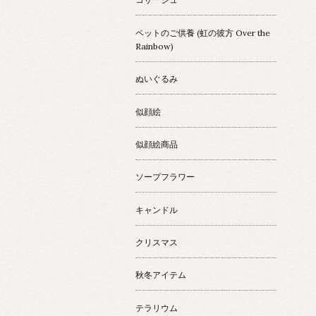
ペットのご供養 (虹の彼方 Over the
Rainbow)
ぬいぐるみ
似顔絵
似顔絵商品
ソープフラワー
キャンドル
クリスマス
秋冬アイテム
テラリウム