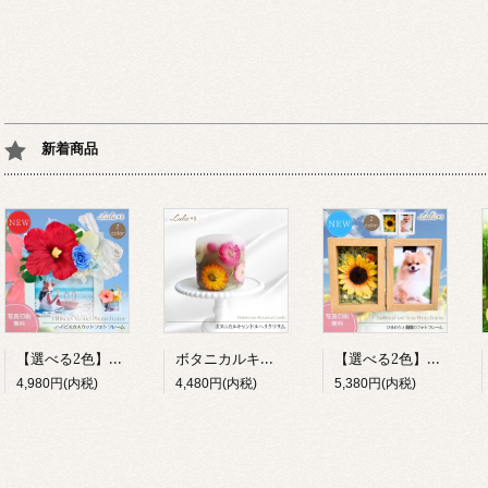
新着商品
【選べる2色】ハイビスカス 写真立て ハワイアン リゾート フォトフレーム プリザーブドフラワー 造花 木製 L判 ギフト Lulu＊s
ボタニカルキャンドル ヘリクリサム 花 誕生日 母の日 癒し ギフト Lulu＊s プリザーブドフラワー
【選べる2色】ひまわり フォトフレーム 写真立て メモリアル 退職祝い Lulu＊s 0857 0856
4,980円(内税)
4,480円(内税)
5,380円(内税)