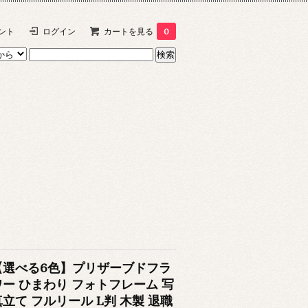
ント
ログイン
カートを見る
0
【選べる6色】プリザーブドフラ
ワー ひまわり フォトフレーム 写
真立て フルリール L判 木製 退職