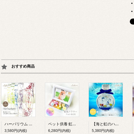
おすすめ商品
ハーバリウム カスミソウ 8色 プリザーブドフラワー 誕生日 母の日 退職祝い プレゼント ギフト Lulu＊s
ペット供養 虹の彼方 フォトBOX プリザーブドフラワー 写真立て 虹色 お供え お悔やみ メモリアル Lulu＊s
【海と虹のハーバリウム】イルカの楽園ボトル プリザーブドフラワー ドルフィン 海 マリン 癒し 貝殻 インテリア 雑貨 水族館 夏 ギフト プレゼント ルルズ Lulu＊s 0791
3,580円(内税)
6,280円(内税)
5,380円(内税)