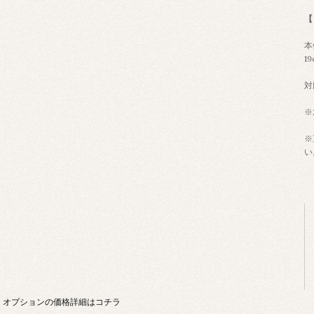
【
本
1
対
※
※
い
オプションの価格詳細はコチラ