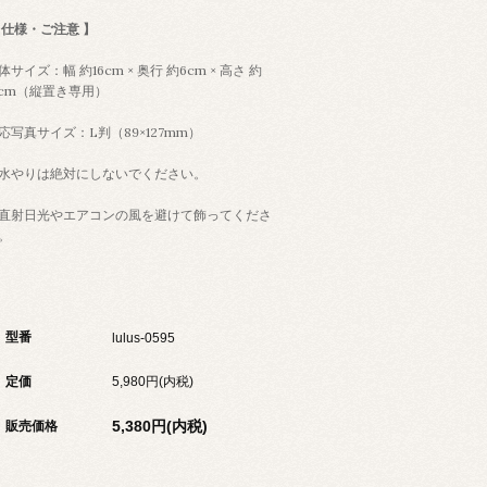
 仕様・ご注意 】
体サイズ：幅 約16cm × 奥行 約6cm × 高さ 約
9cm（縦置き専用）
応写真サイズ：L判（89×127mm）
水やりは絶対にしないでください。
直射日光やエアコンの風を避けて飾ってくださ
。
型番
lulus-0595
定価
5,980円(内税)
5,380円(内税)
販売価格