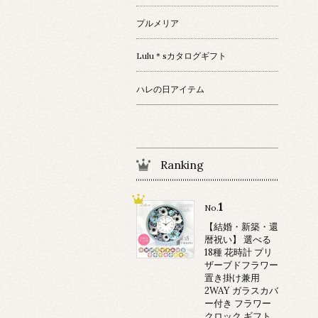
プルメリア
Lulu＊sカタログギフト
ハレの日アイテム
Ranking
1
No.
【結婚・新築・還
暦祝い】 選べる
18種 花時計 プリ
ザーブドフラワー
置き掛け兼用
2WAY ガラスカバ
ー付き フラワー
クロック ギフト