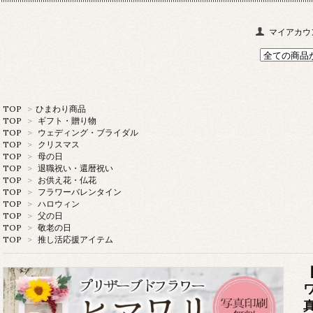
マイアカウ
TOP
>
ひまわり商品
TOP
>
ギフト・贈り物
TOP
>
ウェディング・ブライダル
TOP
>
クリスマス
TOP
>
母の日
TOP
>
退職祝い・還暦祝い
TOP
>
お供え花・仏花
TOP
>
フラワーバレンタイン
TOP
>
ハロウィン
TOP
>
父の日
TOP
>
敬老の日
TOP
>
推し活応援アイテム