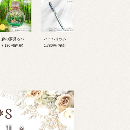
森の夢見るバンビ ハーバリウム 完成品 ギフト ジオラマ テラリウム 小鹿 動物 プリザーブドフラワー 誕生日 母の日 敬老の日 退職祝い 女性 Lulu＊s 2904
ハーバリウムボールペン 完成品 選べる2色 退職祝い 就職祝い 誕生日 ギフト プレゼント 女性 男性 プチギフト 花 筆記用具 送別 卒業祝い 母の日 父の日 敬老の日 お礼 Lulu＊s ルルズ
7,180円(内税)
1,780円(内税)