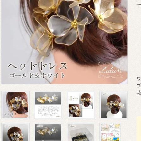
ワ
プ
花