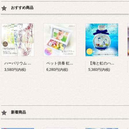
おすすめ商品
ハーバリウム カスミソウ 8色 プリザーブドフラワー 誕生日 母の日 退職祝い プレゼント ギフト Lulu＊s
ペット供養 虹の彼方 フォトBOX プリザーブドフラワー 写真立て 虹色 お供え お悔やみ メモリアル Lulu＊s
【海と虹のハーバリウム】イルカの楽園ボトル プリザーブドフラワー ドルフィン 海 マリン 癒し 貝殻 インテリア 雑貨 水族館 夏 ギフト プレゼント ルルズ Lulu＊s 0791
3,580円(内税)
6,280円(内税)
5,380円(内税)
新着商品