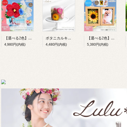
【選べる2色】ハイビスカス 写真立て ハワイアン リゾート フォトフレーム プリザーブドフラワー 造花 木製 L判 ギフト Lulu＊s
ボタニカルキャンドル ヘリクリサム 花 誕生日 母の日 癒し ギフト Lulu＊s プリザーブドフラワー
【選べる2色】ひまわり フォトフレーム 写真立て メモリアル 退職祝い Lulu＊s 0857 0856
4,980円(内税)
4,480円(内税)
5,380円(内税)