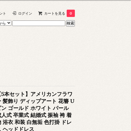
ント
ログイン
カートを見る
0
【5本セット】アメリカンフラワ
ー 髪飾り ディップアート 花簪 U
ピン ゴールド ホワイト パール
成人式 卒業式 結婚式 振袖 袴 着
物 浴衣 和装 白無垢 色打掛 ドレ
ス ヘッドドレス