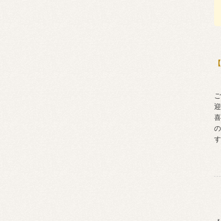
【
ご
迎
喜
の
す