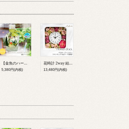
【金魚のハーバリウム】小さな水族館 プリザーブドフラワー アクアリウム 夏 和風 涼しい インテリア 雑貨 ギフト 贈り物 ルルズ Lulu＊s 0803
花時計 2way 結婚祝い 新築祝い 両親贈呈品 造花 掛け時計 置き時計 ラナンキュラス 薔薇 時計 フラワー ギフト プレゼント 女性 母親 誕生日 還暦祝い 母の日 開店 退職 引越し
5,380円(内税)
13,480円(内税)