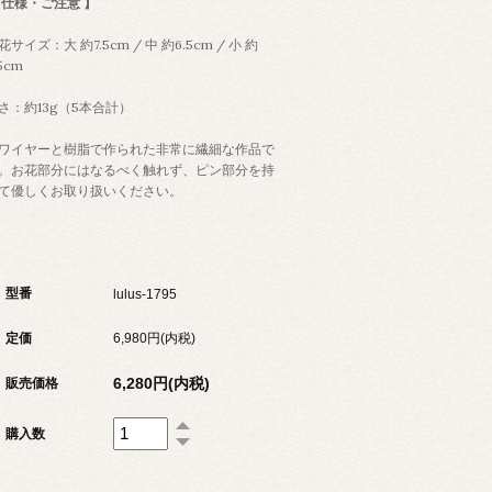
 仕様・ご注意 】
花サイズ：大 約7.5cm / 中 約6.5cm / 小 約
5cm
さ：約13g（5本合計）
ワイヤーと樹脂で作られた非常に繊細な作品で
。お花部分にはなるべく触れず、ピン部分を持
て優しくお取り扱いください。
型番
lulus-1795
定価
6,980円(内税)
6,280円(内税)
販売価格
購入数