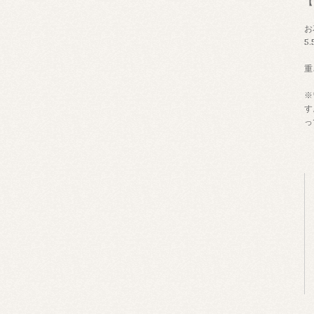
【
お
5.
重
※
す
っ