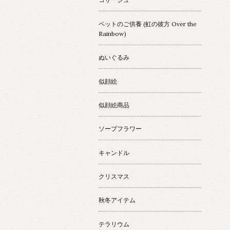
ペットのご供養 (虹の彼方 Over the
Rainbow)
ぬいぐるみ
似顔絵
似顔絵商品
ソープフラワー
キャンドル
クリスマス
秋冬アイテム
テラリウム