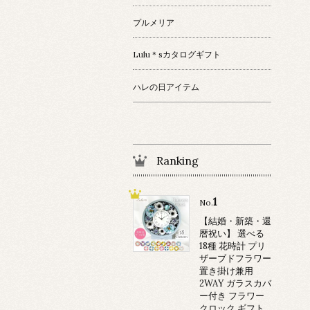
プルメリア
Lulu＊sカタログギフト
ハレの日アイテム
Ranking
1
No.
【結婚・新築・還
暦祝い】 選べる
18種 花時計 プリ
ザーブドフラワー
置き掛け兼用
2WAY ガラスカバ
ー付き フラワー
クロック ギフト