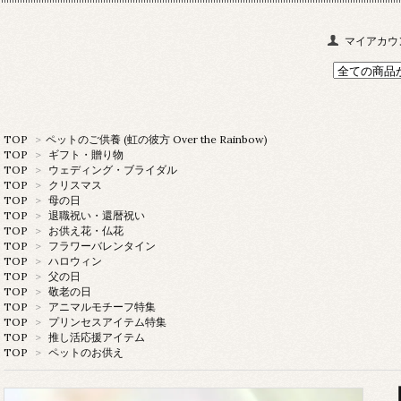
マイアカウ
TOP
>
ペットのご供養 (虹の彼方 Over the Rainbow)
TOP
>
ギフト・贈り物
TOP
>
ウェディング・ブライダル
TOP
>
クリスマス
TOP
>
母の日
TOP
>
退職祝い・還暦祝い
TOP
>
お供え花・仏花
TOP
>
フラワーバレンタイン
TOP
>
ハロウィン
TOP
>
父の日
TOP
>
敬老の日
TOP
>
アニマルモチーフ特集
TOP
>
プリンセスアイテム特集
TOP
>
推し活応援アイテム
TOP
>
ペットのお供え