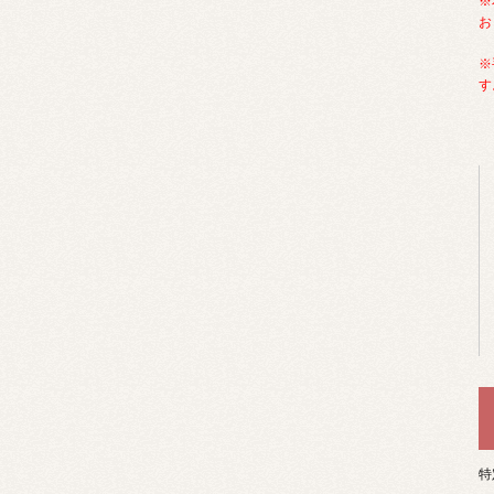
※
お
※
す
特