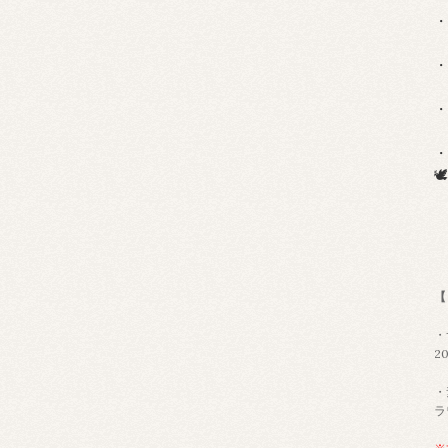
・
・
・
・
🕊️
【
・
2
・
ラ