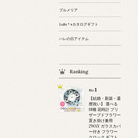
プルメリア
Lulu＊sカタログギフト
ハレの日アイテム
Ranking
1
No.
【結婚・新築・還
暦祝い】 選べる
18種 花時計 プリ
ザーブドフラワー
置き掛け兼用
2WAY ガラスカバ
ー付き フラワー
クロック ギフト