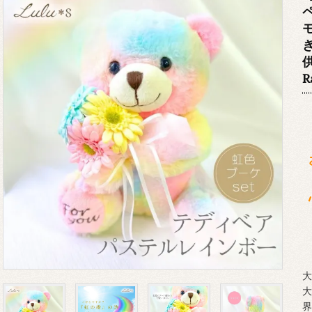
供
R
大
大
界