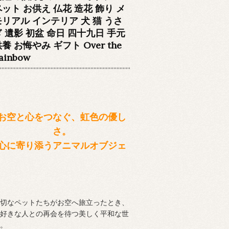
ペット お供え 仏花 造花 飾り メ
モリアル インテリア 犬 猫 うさ
ぎ 遺影 初盆 命日 四十九日 手元
養 お悔やみ ギフト Over the
ainbow
お空と心をつなぐ、虹色の優し
さ。
心に寄り添うアニマルオブジェ
切なペットたちがお空へ旅立ったとき、
好きな人との再会を待つ美しく平和な世
。