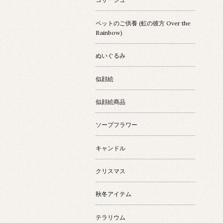
ペットのご供養 (虹の彼方 Over the
Rainbow)
ぬいぐるみ
似顔絵
似顔絵商品
ソープフラワー
キャンドル
クリスマス
秋冬アイテム
テラリウム