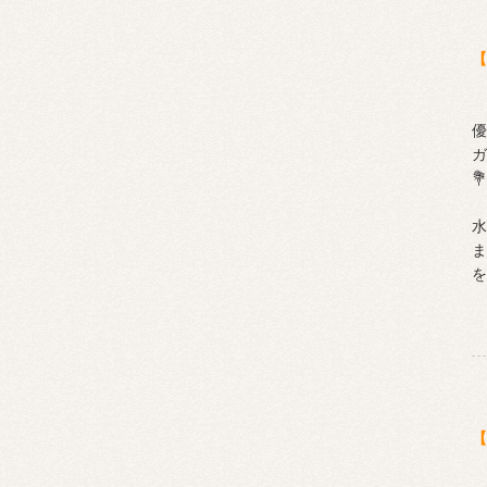
【
優
ガ
💐
水
ま
を
【