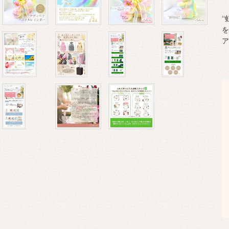
“
を
ア