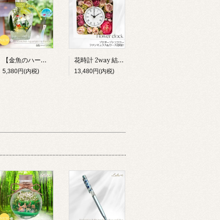
【金魚のハーバリウム】小さな水族館 プリザーブドフラワー アクアリウム 夏 和風 涼しい インテリア 雑貨 ギフト 贈り物 ルルズ Lulu＊s 0803
花時計 2way 結婚祝い 新築祝い 両親贈呈品 造花 掛け時計 置き時計 ラナンキュラス 薔薇 時計 フラワー ギフト プレゼント 女性 母親 誕生日 還暦祝い 母の日 開店 退職 引越し
5,380円(内税)
13,480円(内税)