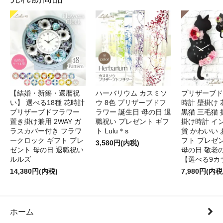
【結婚・新築・還暦祝
ハーバリウム カスミソ
プリザーブド
い】 選べる18種 花時計
ウ 8色 プリザーブドフ
時計 壁掛け 
プリザーブドフラワー
ラワー 誕生日 母の日 退
黒猫 三毛猫
置き掛け兼用 2WAY ガ
職祝い プレゼント ギフ
掛け時計 イ
ラスカバー付き フラワ
ト Lulu＊s
貨 かわいい 
ークロック ギフト プレ
フト プレゼ
3,580円(内税)
ゼント 母の日 退職祝い
母の日 敬老
ルルズ
【選べる9カ
14,380円(内税)
7,980円(内税
ホーム