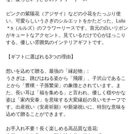
ピンクの紫陽花（アジサイ）などの小花をたっぷり使
い、可愛らしいうさぎのシルエットをかたどった、Lulu
＊s（ルルズ）のフラワーリースです。首元の白いリボン
がキュートなアクセント。見ているだけで心がほっこり
する、優しい雰囲気のインテリアギフトです。
【ギフトに選ばれる3つの理由】
想いを込めて贈る、最強の「縁起物」:
うさぎは、跳びはねる姿から「飛躍」、子沢山であるこ
とから「豊穣・子孫繁栄」の象徴とされています。ま
た、長い耳は「福を集める」と言われ、優しく穏やかな
姿は「家内安泰」を意味する大変縁起の良いモチーフで
す。出産祝い（安産祈願）や新築祝いに、特別な意味を
込めて贈ることができます。
お手入れ不要！長く楽しめる高品質な造花: