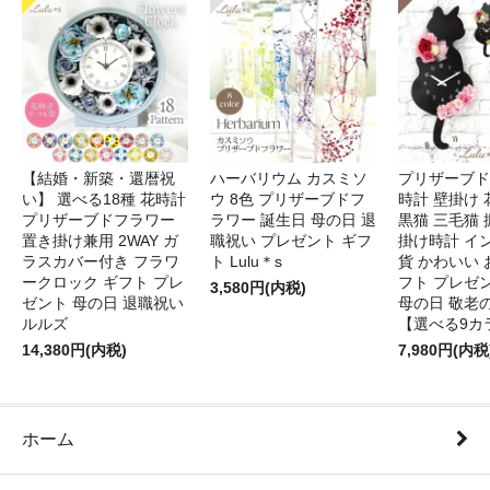
【結婚・新築・還暦祝
ハーバリウム カスミソ
プリザーブド
い】 選べる18種 花時計
ウ 8色 プリザーブドフ
時計 壁掛け 
プリザーブドフラワー
ラワー 誕生日 母の日 退
黒猫 三毛猫
置き掛け兼用 2WAY ガ
職祝い プレゼント ギフ
掛け時計 イ
ラスカバー付き フラワ
ト Lulu＊s
貨 かわいい 
ークロック ギフト プレ
フト プレゼ
3,580円(内税)
ゼント 母の日 退職祝い
母の日 敬老
ルルズ
【選べる9カ
14,380円(内税)
7,980円(内税
ホーム