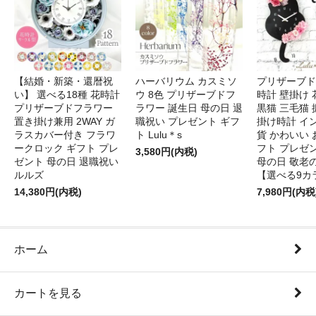
【結婚・新築・還暦祝
ハーバリウム カスミソ
プリザーブド
い】 選べる18種 花時計
ウ 8色 プリザーブドフ
時計 壁掛け 
プリザーブドフラワー
ラワー 誕生日 母の日 退
黒猫 三毛猫
置き掛け兼用 2WAY ガ
職祝い プレゼント ギフ
掛け時計 イ
ラスカバー付き フラワ
ト Lulu＊s
貨 かわいい 
ークロック ギフト プレ
フト プレゼ
3,580円(内税)
ゼント 母の日 退職祝い
母の日 敬老
ルルズ
【選べる9カ
14,380円(内税)
7,980円(内税
ホーム
カートを見る