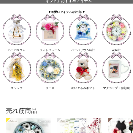
「ギフト」おすすめアイテム
▼可愛いアイテムが沢山♪▼
ハーバリウム
フォトフレーム
ハーバリウム時計
花時計
スワッグ
リース
ぬいぐるみギフト
マグカップ・似顔絵
売れ筋商品