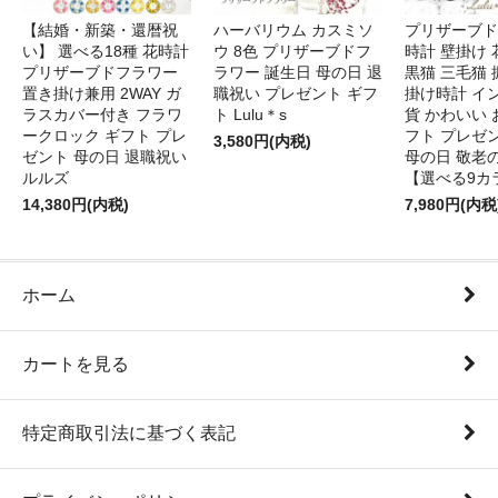
【結婚・新築・還暦祝
ハーバリウム カスミソ
プリザーブド
い】 選べる18種 花時計
ウ 8色 プリザーブドフ
時計 壁掛け 
プリザーブドフラワー
ラワー 誕生日 母の日 退
黒猫 三毛猫
置き掛け兼用 2WAY ガ
職祝い プレゼント ギフ
掛け時計 イ
ラスカバー付き フラワ
ト Lulu＊s
貨 かわいい 
ークロック ギフト プレ
フト プレゼ
3,580円(内税)
ゼント 母の日 退職祝い
母の日 敬老
ルルズ
【選べる9カ
14,380円(内税)
7,980円(内税
ホーム
カートを見る
特定商取引法に基づく表記