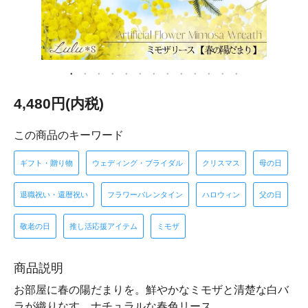
4,480円(内税)
この商品のキーワード
ギフト・贈り物
ウェディング・ブライダル
クリスマス
母の日
退職祝い・還暦祝い
フラワーバレンタイン
ハロウィン
父の日
敬老の日
推し活応援アイテム
ミモザ
商品説明
お部屋に春の陽だまりを。鮮やかなミモザと清楚な白バ
ラが織りなす、ナチュラルな春色リース。