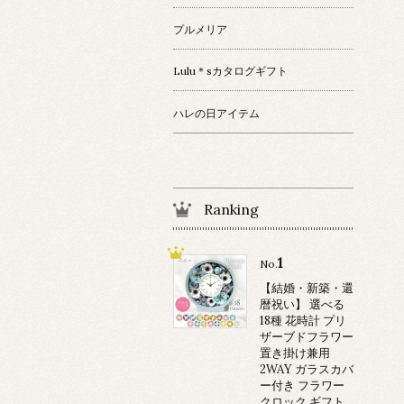
プルメリア
Lulu＊sカタログギフト
ハレの日アイテム
Ranking
1
No.
【結婚・新築・還
暦祝い】 選べる
18種 花時計 プリ
ザーブドフラワー
置き掛け兼用
2WAY ガラスカバ
ー付き フラワー
クロック ギフト