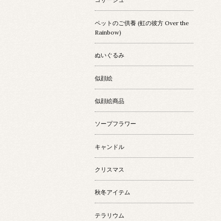
ペットのご供養 (虹の彼方 Over the
Rainbow)
ぬいぐるみ
似顔絵
似顔絵商品
ソープフラワー
キャンドル
クリスマス
秋冬アイテム
テラリウム