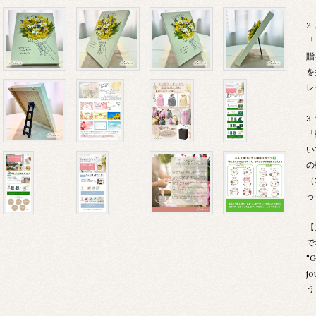
2
「
贈
を
レ
3
「
い
の
（
っ
【
で
"G
j
う