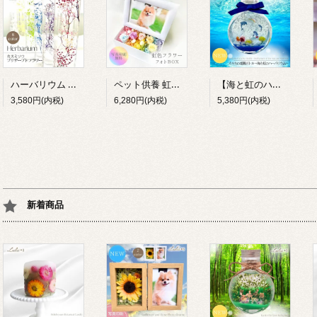
ハーバリウム カスミソウ 8色 プリザーブドフラワー 誕生日 母の日 退職祝い プレゼント ギフト Lulu＊s
ペット供養 虹の彼方 フォトBOX プリザーブドフラワー 写真立て 虹色 お供え お悔やみ メモリアル Lulu＊s
【海と虹のハーバリウム】イルカの楽園ボトル プリザーブドフラワー ドルフィン 海 マリン 癒し 貝殻 インテリア 雑貨 水族館 夏 ギフト プレゼント ルルズ Lulu＊s 0791
3,580円(内税)
6,280円(内税)
5,380円(内税)
新着商品