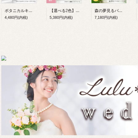
ボタニカルキャンドル ヘリクリサム 花 誕生日 母の日 癒し ギフト Lulu＊s プリザーブドフラワー
【選べる2色】ひまわり フォトフレーム 写真立て メモリアル 退職祝い Lulu＊s 0857 0856
森の夢見るバンビ ハーバリウム 完成品 ギフト ジオラマ テラリウム 小鹿 動物 プリザーブドフラワー 誕生日 母の日 敬老の日 退職祝い 女性 Lulu＊s 2904
4,480円(内税)
5,380円(内税)
7,180円(内税)