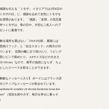
. 感謝を伝える「ミモザ」 イタリアでは3月8日の
ミモザの日」に、感謝を込めて女性にミモザを
る習慣があります。 「感謝」「友情」の花言葉
持つミモザは、母の日や、大切なご友人へのプ
ゼントに最適です。
. 飾る場所を選ばない「2WAY仕様」 裏面には
壁掛けフック」と「自立スタンド」の両方が付
ています。 玄関の棚に立て掛けたり、リビング
壁にピンで留めたり。 A4サイズほどの大きさ
21×30cm）なので、相手の負担にならず、ちょ
としたスペースを彩ることができます。
素敵なメッセージ入り】 ボードにはフランス語
ポジティブなメッセージが刻まれています。
ardons le sourire et vivons heureux tous les
ours" （笑顔を絶やさず、毎日を幸せに暮らそ
）