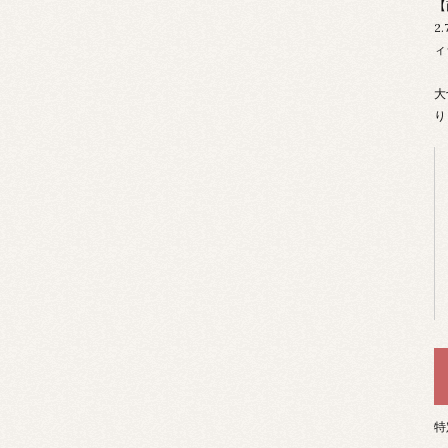
【
2
ィ
大
り
特