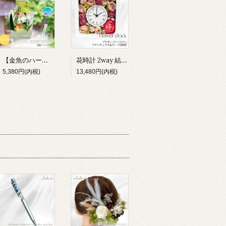
【金魚のハーバリウム】小さな水族館 プリザーブドフラワー アクアリウム 夏 和風 涼しい インテリア 雑貨 ギフト 贈り物 ルルズ Lulu＊s 0803
花時計 2way 結婚祝い 新築祝い 両親贈呈品 造花 掛け時計 置き時計 ラナンキュラス 薔薇 時計 フラワー ギフト プレゼント 女性 母親 誕生日 還暦祝い 母の日 開店 退職 引越し
5,380円(内税)
13,480円(内税)