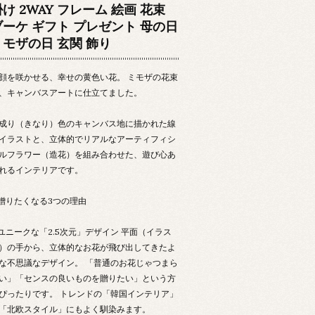
け 2WAY フレーム 絵画 花束
ブーケ ギフト プレゼント 母の日
ミモザの日 玄関 飾り
顔を咲かせる、幸せの黄色い花。 ミモザの花束
、キャンバスアートに仕立てました。
成り（きなり）色のキャンバス地に描かれた線
イラストと、立体的でリアルなアーティフィシ
ルフラワー（造花）を組み合わせた、遊び心あ
れるインテリアです。
 贈りたくなる3つの理由
. ユニークな「2.5次元」デザイン 平面（イラス
）の手から、立体的なお花が飛び出してきたよ
な不思議なデザイン。 「普通のお花じゃつまら
い」「センスの良いものを贈りたい」という方
ぴったりです。 トレンドの「韓国インテリア」
「北欧スタイル」にもよく馴染みます。