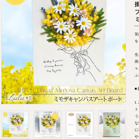
掛
笑
を
生
画
ャ
ふ
■
1
ト
う
な
に
や