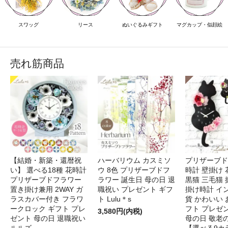
スワッグ
リース
ぬいぐるみギフト
マグカップ・似顔絵
売れ筋商品
【結婚・新築・還暦祝
ハーバリウム カスミソ
プリザーブド
い】 選べる18種 花時計
ウ 8色 プリザーブドフ
時計 壁掛け 
プリザーブドフラワー
ラワー 誕生日 母の日 退
黒猫 三毛猫
置き掛け兼用 2WAY ガ
職祝い プレゼント ギフ
掛け時計 イ
ラスカバー付き フラワ
ト Lulu＊s
貨 かわいい 
ークロック ギフト プレ
フト プレゼ
3,580円(内税)
ゼント 母の日 退職祝い
母の日 敬老