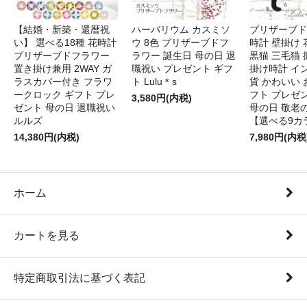
【結婚・新築・還暦祝
ハーバリウム カスミソ
プリザーブド
い】 選べる18種 花時計
ウ 8色 プリザーブドフ
時計 壁掛け 
プリザーブドフラワー
ラワー 誕生日 母の日 退
黒猫 三毛猫
置き掛け兼用 2WAY ガ
職祝い プレゼント ギフ
掛け時計 イ
ラスカバー付き フラワ
ト Lulu＊s
貨 かわいい 
ークロック ギフト プレ
フト プレゼ
3,580円(内税)
ゼント 母の日 退職祝い
母の日 敬老
ルルズ
【選べる9カ
14,380円(内税)
7,980円(内税
ホーム
カートを見る
特定商取引法に基づく表記