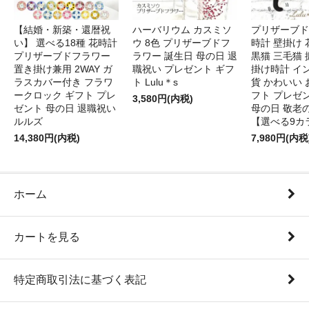
【結婚・新築・還暦祝
ハーバリウム カスミソ
プリザーブド
い】 選べる18種 花時計
ウ 8色 プリザーブドフ
時計 壁掛け 
プリザーブドフラワー
ラワー 誕生日 母の日 退
黒猫 三毛猫
置き掛け兼用 2WAY ガ
職祝い プレゼント ギフ
掛け時計 イ
ラスカバー付き フラワ
ト Lulu＊s
貨 かわいい 
ークロック ギフト プレ
フト プレゼ
3,580円(内税)
ゼント 母の日 退職祝い
母の日 敬老
ルルズ
【選べる9カ
14,380円(内税)
7,980円(内税
ホーム
カートを見る
特定商取引法に基づく表記