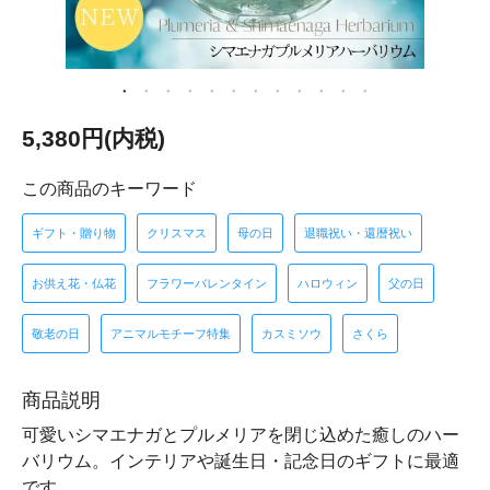
5,380円(内税)
この商品のキーワード
ギフト・贈り物
クリスマス
母の日
退職祝い・還暦祝い
お供え花・仏花
フラワーバレンタイン
ハロウィン
父の日
敬老の日
アニマルモチーフ特集
カスミソウ
さくら
商品説明
可愛いシマエナガとプルメリアを閉じ込めた癒しのハー
バリウム。インテリアや誕生日・記念日のギフトに最適
です。