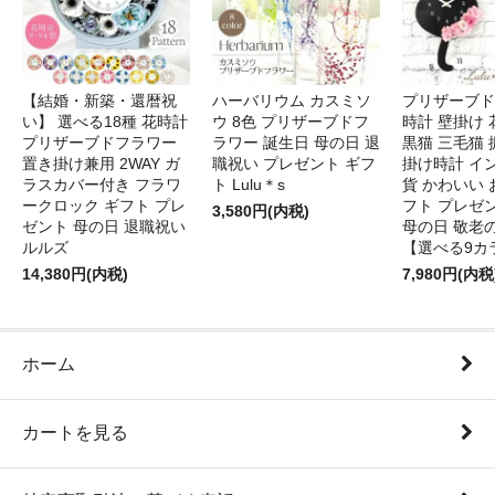
【結婚・新築・還暦祝
ハーバリウム カスミソ
プリザーブド
い】 選べる18種 花時計
ウ 8色 プリザーブドフ
時計 壁掛け 
プリザーブドフラワー
ラワー 誕生日 母の日 退
黒猫 三毛猫
置き掛け兼用 2WAY ガ
職祝い プレゼント ギフ
掛け時計 イ
ラスカバー付き フラワ
ト Lulu＊s
貨 かわいい 
ークロック ギフト プレ
フト プレゼ
3,580円(内税)
ゼント 母の日 退職祝い
母の日 敬老
ルルズ
【選べる9カ
14,380円(内税)
7,980円(内税
ホーム
カートを見る