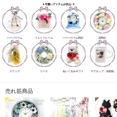
▼可愛いアイテムが沢山♪▼
ハーバリウム
フォトフレーム
ハーバリウム時計
花時計
スワッグ
リース
ぬいぐるみギフト
マグカップ・似顔絵
売れ筋商品