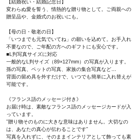
【結婚祝い・結婚記念日】
変わらぬ愛を誓う、情熱的な贈り物として。ご両親への
贈呈品や、金婚式のお祝いにも。
【母の日・敬老の日】
「いつまでも元気でいてね」の願いを込めて。お手入れ
不要なので、ご年配の方へのギフトにも安心です。
■L判写真サイズに対応
一般的なL判サイズ（89×127mm）の写真が入ります。
孫の写真、ペットの写真、家族の集合写真など…
背面の留め具を外すだけで、いつでも簡単に入れ替えが
可能です。
《フランス語のメッセージ付き》
お届け時は、素敵なフランス語のメッセージカードが入
っています。
"贈り物そのものに大きな意味はありません。大切なの
は、あなたの真心が伝わることです"
写真を入れずに、そのままインテリアとして飾っても素