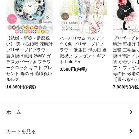
【結婚・新築・還暦祝
ハーバリウム カスミソ
プリザーブド
い】 選べる18種 花時計
ウ 8色 プリザーブドフ
時計 壁掛け 
プリザーブドフラワー
ラワー 誕生日 母の日 退
黒猫 三毛猫
置き掛け兼用 2WAY ガ
職祝い プレゼント ギフ
掛け時計 イ
ラスカバー付き フラワ
ト Lulu＊s
貨 かわいい 
ークロック ギフト プレ
フト プレゼ
3,580円(内税)
ゼント 母の日 退職祝い
母の日 敬老
ルルズ
【選べる9カ
14,380円(内税)
7,980円(内税
ホーム
カートを見る