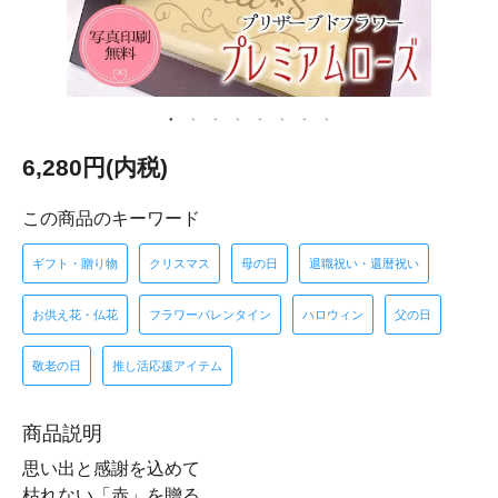
6,280円(内税)
この商品のキーワード
ギフト・贈り物
クリスマス
母の日
退職祝い・還暦祝い
お供え花・仏花
フラワーバレンタイン
ハロウィン
父の日
敬老の日
推し活応援アイテム
商品説明
思い出と感謝を込めて
枯れない「赤」を贈る