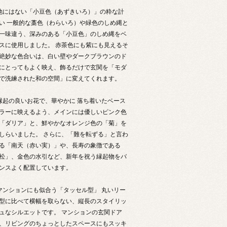
他にはない「小豆色（あずきいろ）」の粋な計
い 一般的な藁色（わらいろ）や緑色のしめ縄と
一味違う、深みのある「小豆色」のしめ縄をベ
スに使用しました。 赤茶色にも紫にも見えるそ
絶妙な色合いは、白い壁やダークブラウンのド
にとってもよく映え、飾るだけで玄関を「モダ
で洗練された和の空間」に変えてくれます。
縁起の良いお花で、華やかに 落ち着いたベース
ラーに映えるよう、メインには優しいピンク色
「ダリア」と、鮮やかなオレンジ色の「菊」を
しらいました。 さらに、「難を転ずる」と言わ
る「南天（赤い実）」や、長寿の象徴である
松」、金色の水引など、新年を祝う縁起物をバ
ンスよく配置しています。
マンションにも似合う「タッセル型」 丸いリー
型に比べて横幅を取らない、縦長のスタイリッ
ュなシルエットです。 マンションの玄関ドア
、リビングのちょっとしたスペースにもスッキ