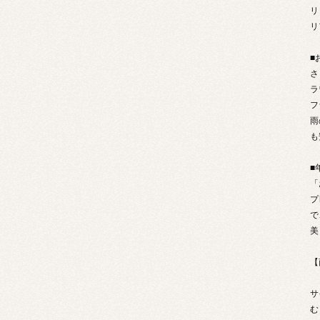
リ
リ
■
さ
ラ
フ
雨
も
■
「
プ
で
美
【
サ
む