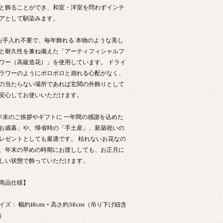
と飾ることができ、和室・洋室を問わずインテ
アとして馴染みます。
お手入れ不要で、毎年飾れる 本物のような美し
と耐久性を兼ね備えた「アーティフィシャルフ
ワー（高級造花）」を使用しています。 ドライ
ラワーのようにポロポロと崩れる心配がなく、
の当たらない場所であれば玄関の外飾りとして
安心してお使いいただけます。
年末のご挨拶やギフトに 一年間の感謝を込めた
お歳暮」や、帰省時の「手土産」、新築祝いの
レゼントとしても最適です。 枯れないお花なの
、年末の早めの時期にお渡ししても、お正月に
しい状態で飾っていただけます。
商品仕様】
イズ： 幅約18cm × 高さ約38cm（吊り下げ紐含
）