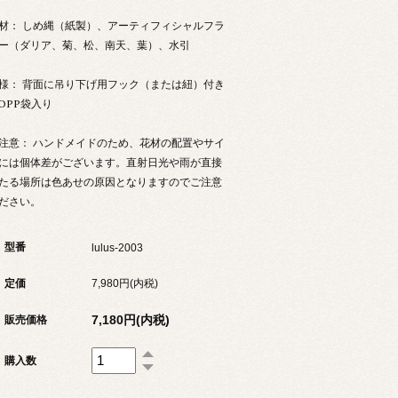
材： しめ縄（紙製）、アーティフィシャルフラ
ー（ダリア、菊、松、南天、葉）、水引
様： 背面に吊り下げ用フック（または紐）付き
 OPP袋入り
注意： ハンドメイドのため、花材の配置やサイ
には個体差がございます。直射日光や雨が直接
たる場所は色あせの原因となりますのでご注意
ださい。
型番
lulus-2003
定価
7,980円(内税)
7,180円(内税)
販売価格
購入数