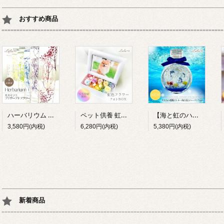
おすすめ商品
ハーバリウム カスミソウ 8色 プリザーブドフラワー 誕生日 母の日 退職祝い プレゼント ギフト Lulu＊s
ペット供養 虹の彼方 フォトBOX プリザーブドフラワー 写真立て 虹色 お供え お悔やみ メモリアル Lulu＊s
【海と虹のハーバリウム】イルカの楽園ボトル プリザーブドフラワー ドルフィン 海 マリン 癒し 貝殻 インテリア 雑貨 水族館 夏 ギフト プレゼント ルルズ Lulu＊s 0791
3,580円(内税)
6,280円(内税)
5,380円(内税)
新着商品