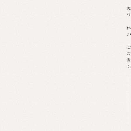
素
ワ
仕
/
ご
ズ
当
く