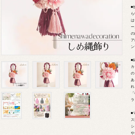
■
ら
は
ー
の
ア
ン
■
カ
の
あ
れ
「
ラ
■
ス
シ
や