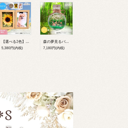
【選べる2色】ひまわり フォトフレーム 写真立て メモリアル 退職祝い Lulu＊s 0857 0856
森の夢見るバンビ ハーバリウム 完成品 ギフト ジオラマ テラリウム 小鹿 動物 プリザーブドフラワー 誕生日 母の日 敬老の日 退職祝い 女性 Lulu＊s 2904
5,380円(内税)
7,180円(内税)