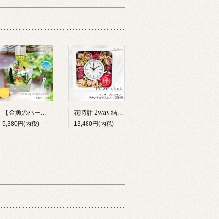
【金魚のハーバリウム】小さな水族館 プリザーブドフラワー アクアリウム 夏 和風 涼しい インテリア 雑貨 ギフト 贈り物 ルルズ Lulu＊s 0803
花時計 2way 結婚祝い 新築祝い 両親贈呈品 造花 掛け時計 置き時計 ラナンキュラス 薔薇 時計 フラワー ギフト プレゼント 女性 母親 誕生日 還暦祝い 母の日 開店 退職 引越し
5,380円(内税)
13,480円(内税)