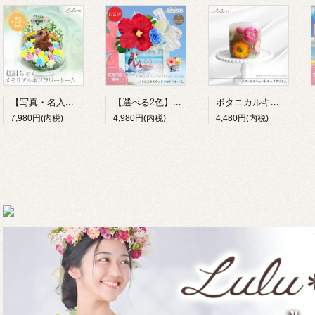
【写真・名入れ】ペット供養フラワードーム オーダーメイド 遺影 虹の橋 犬 猫 うさぎ Lulu＊s 2905
【選べる2色】ハイビスカス 写真立て ハワイアン リゾート フォトフレーム プリザーブドフラワー 造花 木製 L判 ギフト Lulu＊s
ボタニカルキャンドル ヘリクリサム 花 誕生日 母の日 癒し ギフト Lulu＊s プリザーブドフラワー
7,980円(内税)
4,980円(内税)
4,480円(内税)