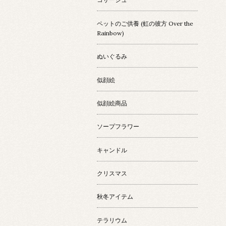
ペットのご供養 (虹の彼方 Over the
Rainbow)
ぬいぐるみ
似顔絵
似顔絵商品
ソープフラワー
キャンドル
クリスマス
秋冬アイテム
テラリウム