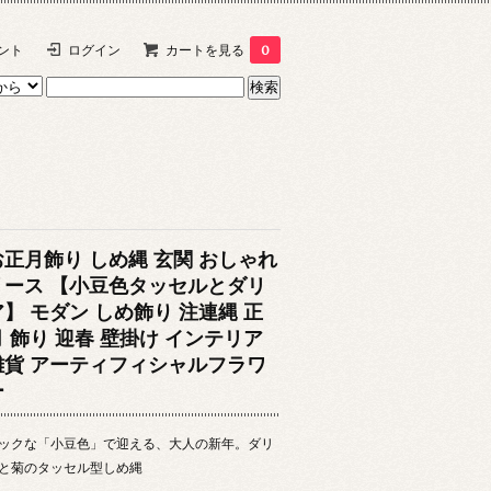
ント
ログイン
カートを見る
0
お正月飾り しめ縄 玄関 おしゃれ
リース 【小豆色タッセルとダリ
ア】 モダン しめ飾り 注連縄 正
月 飾り 迎春 壁掛け インテリア
雑貨 アーティフィシャルフラワ
ー
ックな「小豆色」で迎える、大人の新年。ダリ
と菊のタッセル型しめ縄