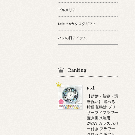
プルメリア
Lulu＊sカタログギフト
ハレの日アイテム
Ranking
1
No.
【結婚・新築・還
暦祝い】 選べる
18種 花時計 プリ
ザーブドフラワー
置き掛け兼用
2WAY ガラスカバ
ー付き フラワー
クロック ギフト