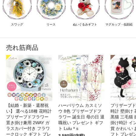
スワッグ
リース
ぬいぐるみギフト
マグカップ・似顔絵
売れ筋商品
【結婚・新築・還暦祝
ハーバリウム カスミソ
プリザーブド
い】 選べる18種 花時計
ウ 8色 プリザーブドフ
時計 壁掛け 
プリザーブドフラワー
ラワー 誕生日 母の日 退
黒猫 三毛猫
置き掛け兼用 2WAY ガ
職祝い プレゼント ギフ
掛け時計 イ
ラスカバー付き フラワ
ト Lulu＊s
貨 かわいい 
ークロック ギフト プレ
フト プレゼ
3,580円(内税)