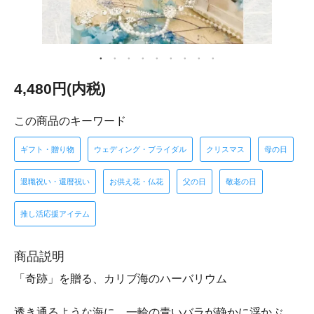
4,480円(内税)
この商品のキーワード
ギフト・贈り物
ウェディング・ブライダル
クリスマス
母の日
退職祝い・還暦祝い
お供え花・仏花
父の日
敬老の日
推し活応援アイテム
商品説明
「奇跡」を贈る、カリブ海のハーバリウム
透き通るような海に、一輪の青いバラが静かに浮かぶ。