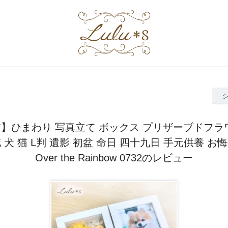
】ひまわり 写真立て ボックス プリザーブドフラ
 犬 猫 L判 遺影 初盆 命日 四十九日 手元供養 お
Over the Rainbow 0732のレビュー