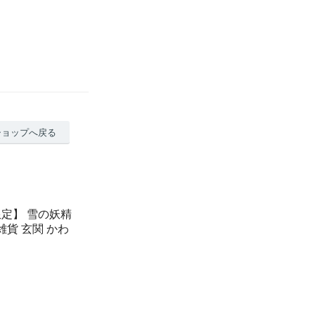
ショップへ戻る
限定】 雪の妖精
雑貨 玄関 かわ