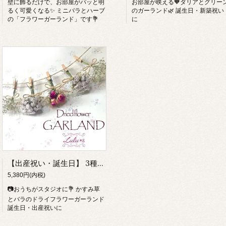
壁に飾るだけで、お部屋がパッと明
お部屋が映える🧡ダリアとグリー
るく可愛くなる✨ ミニバラとハーブ
のガーランド🌿 誕生日・新築祝い
の「フラワーガーランド」です💐
に
【出産祝い・誕生日】 3種のバラとかすみ草の ドライフラワー ガーランド ミニスワッグ 5本セット 花束 ブーケ 壁飾り 飾り付け インテリア 雑貨 新築祝い 結婚祝い 女性 友達 ルルズ
5,380円(内税)
📷おうちがスタジオに💐 かすみ草
とバラのドライフラワーガーランド
誕生日・出産祝いに