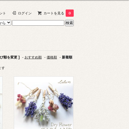
ント
ログイン
カートを見る
0
並び順を変更 ]
-
おすすめ順
-
価格順
-
新着順
ます