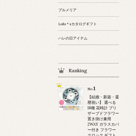
プルメリア
Lulu＊sカタログギフト
ハレの日アイテム
Ranking
1
No.
【結婚・新築・還
暦祝い】 選べる
18種 花時計 プリ
ザーブドフラワー
置き掛け兼用
2WAY ガラスカバ
ー付き フラワー
クロック ギフト