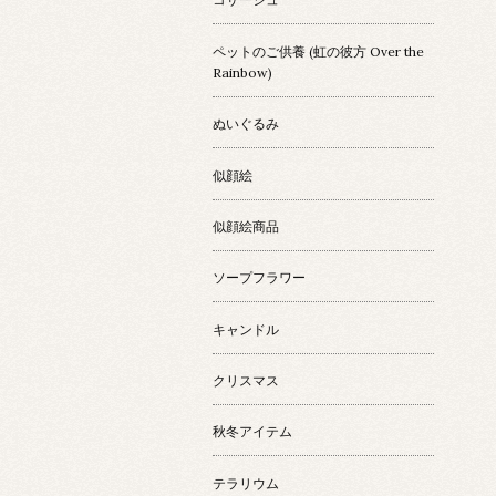
ペットのご供養 (虹の彼方 Over the
Rainbow)
ぬいぐるみ
似顔絵
似顔絵商品
ソープフラワー
キャンドル
クリスマス
秋冬アイテム
テラリウム