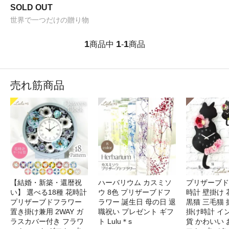
SOLD OUT
世界で一つだけの贈り物
1
1
1
商品中
-
商品
売れ筋商品
【結婚・新築・還暦祝
ハーバリウム カスミソ
プリザーブド
い】 選べる18種 花時計
ウ 8色 プリザーブドフ
時計 壁掛け 
プリザーブドフラワー
ラワー 誕生日 母の日 退
黒猫 三毛猫
置き掛け兼用 2WAY ガ
職祝い プレゼント ギフ
掛け時計 イ
ラスカバー付き フラワ
ト Lulu＊s
貨 かわいい 